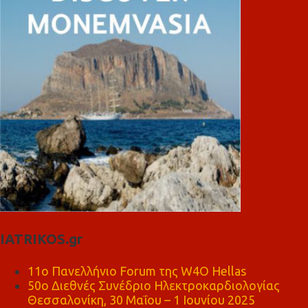
IATRIKOS.gr
11ο Πανελλήνιο Forum της W4O Hellas
50ο Διεθνές Συνέδριο Ηλεκτροκαρδιολογίας
Θεσσαλονίκη, 30 Μαΐου – 1 Ιουνίου 2025