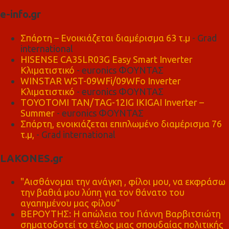
e-info.gr
Σπάρτη – Ενοικιάζεται διαμέρισμα 63 τ.μ
- Grad
international
HISENSE CA35LR03G Easy Smart Inverter
Κλιματιστικό
- euronics ΦΟΥΝΤΑΣ
WINSTAR WST-09WFi/09WFo Inverter
Κλιματιστικό
- euronics ΦΟΥΝΤΑΣ
TOYOTOMI TAN/TAG-12IG IKIGAI Inverter –
Summer
- euronics ΦΟΥΝΤΑΣ
Σπάρτη, ενοικιάζεται επιπλωμένο διαμέρισμα 76
τ.μ,
- Grad international
LAKONES.gr
"Αισθάνομαι την ανάγκη , φίλοι μου, να εκφράσω
την βαθιά μου λύπη για τον θάνατο του
αγαπημένου μας φίλου"
ΒΕΡΟΥΤΗΣ: Η απώλεια του Γιάννη Βαρβιτσιώτη
σηματοδοτεί το τέλος μιας σπουδαίας πολιτικής