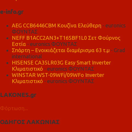
e-info.gr
AEG CCB6446CBM Κουζίνα Ελεύθερη
- euronics
ΦΟΥΝΤΑΣ
NEFF B1ACC2AN3+T16SBF1L0 Σετ Φούρνος
Εστία
- euronics ΦΟΥΝΤΑΣ
Σπάρτη – Ενοικιάζεται διαμέρισμα 63 τ.μ
- Grad
international
HISENSE CA35LR03G Easy Smart Inverter
Κλιματιστικό
- euronics ΦΟΥΝΤΑΣ
WINSTAR WST-09WFi/09WFo Inverter
Κλιματιστικό
- euronics ΦΟΥΝΤΑΣ
LAKONES.gr
Φόρτωση...
ΟΔΗΓΟΣ ΛΑΚΩΝΙΑΣ