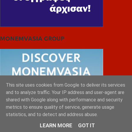
MONEMVASIA GROUP
This site uses cookies from Google to deliver its services
and to analyze traffic. Your IP address and user-agent are
shared with Google along with performance and security
metrics to ensure quality of service, generate usage
statistics, and to detect and address abuse.
LEARN MORE
GOT IT