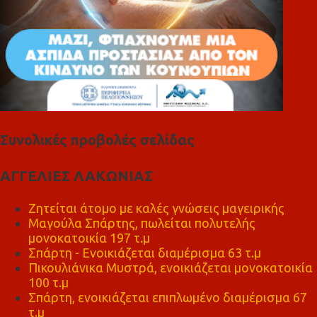
Συνολικές προβολές σελίδας
ΑΓΓΕΛΙΕΣ ΛΑΚΩΝΙΑΣ
Ζητείται άτομο με καλές γνώσεις μαγειρικής
Μαγούλα Σπάρτης, πωλείται πολυτελής
μονοκατοικία 197 τ.μ
Σπάρτη - Ενοικιάζεται διαμέρισμα 63 τ.μ
Πικουλιάνικα Μυστρά, ενοικιάζεται μονοκατοικία
100 τ.μ
Σπάρτη, ενοικιάζεται επιπλωμένο διαμέρισμα 67
τ.μ