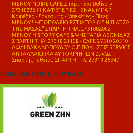
MENOY NOIRE CAFE Σπάρτη και Delivery
2731022511 ΚΑΦΕΤΕΡΙΕΣ - ΣΝΑΚ ΜΠΑΡ -
Καφέδες - Σάντουιτς - Μπεκέτες - Πίτες
ΜΕΝΟΥ ΨΗΤΟΠΩΛΕΙΟ ΕΣΤΙΑΤΟΡΙΟ " Η ΠΙΑΤΣΑ
ΤΗΣ ΜΑΣΑΣ" ΣΠΑΡΤΗ ΤΗΛ. 2731082002
ΜΕΝΟΥ HISTORY CAFE & ΨΗΣΤΑΡΙΑ ΛΕΩΝΙΔΑΣ
ΣΠΑΡΤΗ ΤΗΛ. 27310 21138 - CAFE 27310 20510
ΑΦΑΙ ΒΑΚΑΛΟΠΟΥΛΟΥ Ο.Ε ΠΩΛΗΣΕΙΣ SERVICE
ΑΝΤΑΛΛΑΚΤΙΚΑ ΑΥΤΟΚΙΝΗΤΩΝ 2οχλμ.
Σπάρτης Γυθειού ΣΠΑΡΤΗ Τηλ. 27310 26347
ΚΩΝΣΤΑΝΤΙΝΑ Κ. ΒΟΥΝΑΣΗ