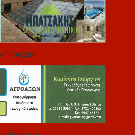
ΑΓΡΟΑΞΩΝ
Diafimistes.gr