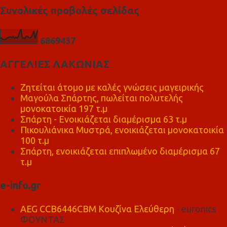
Συνολικές προβολές σελίδας
6
8
6
9
4
3
7
ΑΓΓΕΛΙΕΣ ΛΑΚΩΝΙΑΣ
Ζητείται άτομο με καλές γνώσεις μαγειρικής
Μαγούλα Σπάρτης, πωλείται πολυτελής
μονοκατοικία 197 τ.μ
Σπάρτη - Ενοικιάζεται διαμέρισμα 63 τ.μ
Πικουλιάνικα Μυστρά, ενοικιάζεται μονοκατοικία
100 τ.μ
Σπάρτη, ενοικιάζεται επιπλωμένο διαμέρισμα 67
τ.μ
e-info.gr
AEG CCB6446CBM Κουζίνα Ελεύθερη
- euronics
ΦΟΥΝΤΑΣ