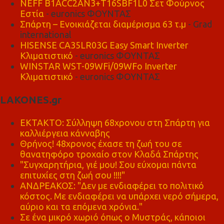
NEFF B1ACC2AN3+T16SBF1L0 Σετ Φούρνος
Εστία
- euronics ΦΟΥΝΤΑΣ
Σπάρτη – Ενοικιάζεται διαμέρισμα 63 τ.μ
- Grad
international
HISENSE CA35LR03G Easy Smart Inverter
Κλιματιστικό
- euronics ΦΟΥΝΤΑΣ
WINSTAR WST-09WFi/09WFo Inverter
Κλιματιστικό
- euronics ΦΟΥΝΤΑΣ
LAKONES.gr
ΕΚΤΑΚΤΟ: Σύλληψη 68χρονου στη Σπάρτη για
καλλιέργεια κάνναβης
Θρήνος! 48χρονος έχασε τη ζωή του σε
θανατηφόρο τροχαίο στον Κλαδά Σπάρτης
"Συγχαρητήρια, γιέ μου! Σου εύχομαι πάντα
επιτυχίες στη ζωή σου !!!!"
ΑΝΔΡΕΑΚΟΣ: "Δεν με ενδιαφέρει το πολιτικό
κόστος. Με ενδιαφέρει να υπάρχει νερό σήμερα,
αύριο και τα επόμενα χρόνια."
Σε ένα μικρό χωριό όπως ο Μυστράς, κάποιοι