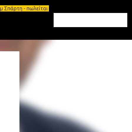
τ.μ Σπάρτη - πωλείται τριάρι διαμέρισμα 91τ.μ Ζητο