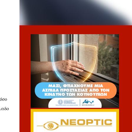
 όσο
λαδο