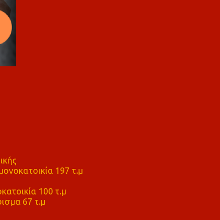
ικής
ονοκατοικία 197 τ.μ
μ
κατοικία 100 τ.μ
ισμα 67 τ.μ