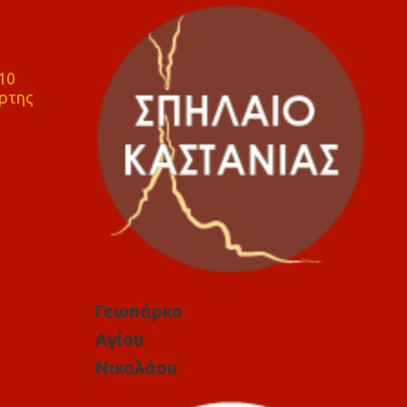
10
ρτης
Γεωπάρκο
Αγίου
Νικολάου