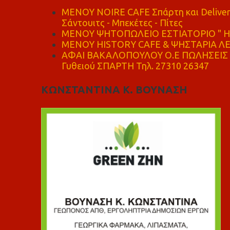
MENOY NOIRE CAFE Σπάρτη και Delive
Σάντουιτς - Μπεκέτες - Πίτες
ΜΕΝΟΥ ΨΗΤΟΠΩΛΕΙΟ ΕΣΤΙΑΤΟΡΙΟ " Η 
ΜΕΝΟΥ HISTORY CAFE & ΨΗΣΤΑΡΙΑ ΛΕΩ
ΑΦΑΙ ΒΑΚΑΛΟΠΟΥΛΟΥ Ο.Ε ΠΩΛΗΣΕΙΣ 
Γυθειού ΣΠΑΡΤΗ Τηλ. 27310 26347
ΚΩΝΣΤΑΝΤΙΝΑ Κ. ΒΟΥΝΑΣΗ