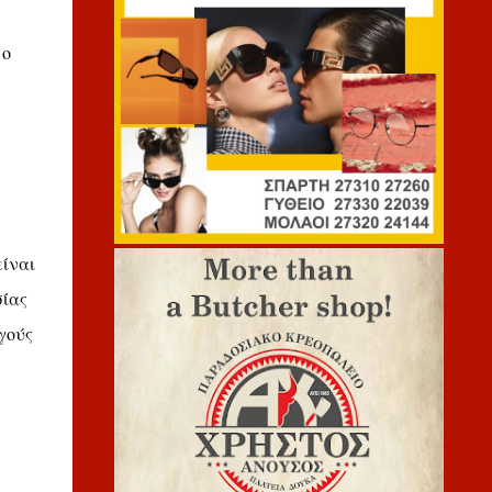
 ο
είναι
σίας
γούς