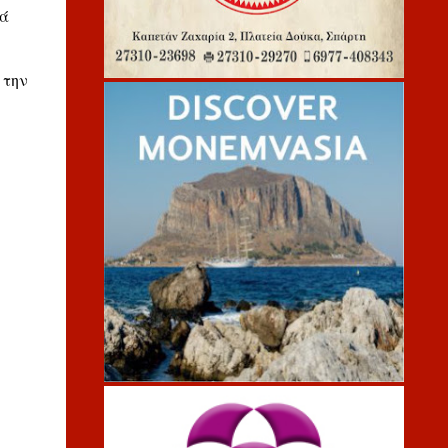
λά
 την