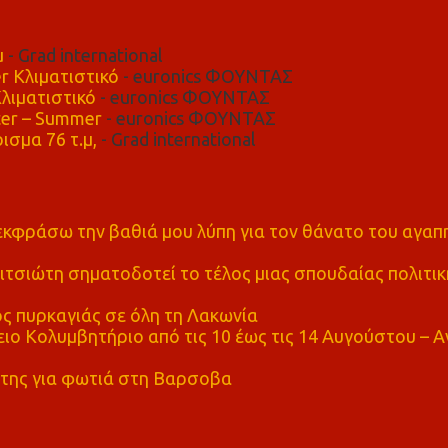
μ
- Grad international
r Κλιματιστικό
- euronics ΦΟΥΝΤΑΣ
λιματιστικό
- euronics ΦΟΥΝΤΑΣ
er – Summer
- euronics ΦΟΥΝΤΑΣ
ισμα 76 τ.μ,
- Grad international
α εκφράσω την βαθιά μου λύπη για τον θάνατο του αγα
τσιώτη σηματοδοτεί το τέλος μιας σπουδαίας πολιτικ
ς πυρκαγιάς σε όλη τη Λακωνία
ο Κολυμβητήριο από τις 10 έως τις 14 Αυγούστου – Α
της για φωτιά στη Βαρσοβα