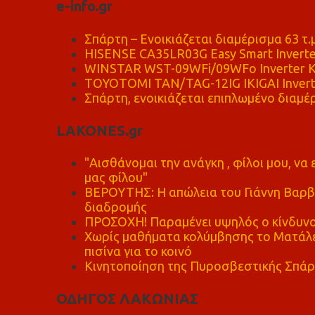
e-info.gr
Σπάρτη – Ενοικιάζεται διαμέρισμα 63 τ.
HISENSE CA35LR03G Easy Smart Inverte
WINSTAR WST-09WFi/09WFo Inverter Κ
TOYOTOMI TAN/TAG-12IG IKIGAI Invert
Σπάρτη, ενοικιάζεται επιπλωμένο διαμέρ
LAKONES.gr
"Αισθάνομαι την ανάγκη , φίλοι μου, ν
μας φίλου"
ΒΕΡΟΥΤΗΣ: Η απώλεια του Γιάννη Βαρβι
διαδρομής
ΠΡΟΣΟΧΗ! Παραμένει υψηλός ο κίνδυνο
Χωρίς μαθήματα κολύμβησης το Ματάλει
πισίνα για το κοινό
Κινητοποίηση της Πυροσβεστικής Σπάρ
ΟΔΗΓΟΣ ΛΑΚΩΝΙΑΣ