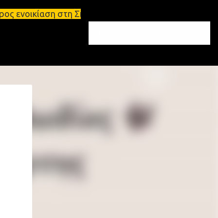
 στη Σπάρτη Ενοικιάσεις διαμερισμάτων Σπάρτη και 