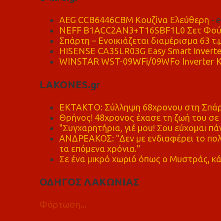
AEG CCB6446CBM Κουζίνα Ελεύθερη
- 
NEFF B1ACC2AN3+T16SBF1L0 Σετ Φού
Σπάρτη – Ενοικιάζεται διαμέρισμα 63 τ.
HISENSE CA35LR03G Easy Smart Inverte
WINSTAR WST-09WFi/09WFo Inverter Κ
LAKONES.gr
ΕΚΤΑΚΤΟ: Σύλληψη 68χρονου στη Σπάρτ
Θρήνος! 48χρονος έχασε τη ζωή του σ
"Συγχαρητήρια, γιέ μου! Σου εύχομαι πάν
ΑΝΔΡΕΑΚΟΣ: "Δεν με ενδιαφέρει το πολι
τα επόμενα χρόνια."
Σε ένα μικρό χωριό όπως ο Μυστράς, κά
ΟΔΗΓΟΣ ΛΑΚΩΝΙΑΣ
Φόρτωση...