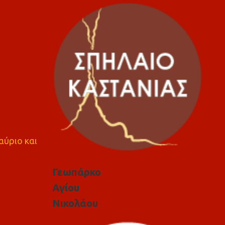
αύριο και
Γεωπάρκο
Αγίου
Νικολάου