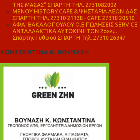
ΤΗΣ ΜΑΣΑΣ" ΣΠΑΡΤΗ ΤΗΛ. 2731082002
ΜΕΝΟΥ HISTORY CAFE & ΨΗΣΤΑΡΙΑ ΛΕΩΝΙΔΑΣ
ΣΠΑΡΤΗ ΤΗΛ. 27310 21138 - CAFE 27310 20510
ΑΦΑΙ ΒΑΚΑΛΟΠΟΥΛΟΥ Ο.Ε ΠΩΛΗΣΕΙΣ SERVICE
ΑΝΤΑΛΛΑΚΤΙΚΑ ΑΥΤΟΚΙΝΗΤΩΝ 2οχλμ.
Σπάρτης Γυθειού ΣΠΑΡΤΗ Τηλ. 27310 26347
ΚΩΝΣΤΑΝΤΙΝΑ Κ. ΒΟΥΝΑΣΗ