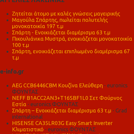
Ζητείται άτομο με καλές γνώσεις μαγειρικής
Μαγούλα Σπάρτης, πωλείται πολυτελής
μονοκατοικία 197 τ.μ
Σπάρτη - Ενοικιάζεται διαμέρισμα 63 τ.μ
Πικουλιάνικα Μυστρά, ενοικιάζεται μονοκατοικία
100 τ.μ
Σπάρτη, ενοικιάζεται επιπλωμένο διαμέρισμα 67
τ.μ
e-info.gr
AEG CCB6446CBM Κουζίνα Ελεύθερη
- euronics
ΦΟΥΝΤΑΣ
NEFF B1ACC2AN3+T16SBF1L0 Σετ Φούρνος
Εστία
- euronics ΦΟΥΝΤΑΣ
Σπάρτη – Ενοικιάζεται διαμέρισμα 63 τ.μ
- Grad
international
HISENSE CA35LR03G Easy Smart Inverter
Κλιματιστικό
- euronics ΦΟΥΝΤΑΣ