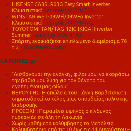
HISENSE CA35LR03G Easy Smart Inverter
Κλιματιστικό
- euronics ΦΟΥΝΤΑΣ
WINSTAR WST-09WFi/09WFo Inverter
Κλιματιστικό
- euronics ΦΟΥΝΤΑΣ
TOYOTOMI TAN/TAG-12IG IKIGAI Inverter –
Summer
- euronics ΦΟΥΝΤΑΣ
Σπάρτη, ενοικιάζεται επιπλωμένο διαμέρισμα 76
τ.μ,
- Grad international
LAKONES.gr
"Αισθάνομαι την ανάγκη , φίλοι μου, να εκφράσω
την βαθιά μου λύπη για τον θάνατο του
αγαπημένου μας φίλου"
ΒΕΡΟΥΤΗΣ: Η απώλεια του Γιάννη Βαρβιτσιώτη
σηματοδοτεί το τέλος μιας σπουδαίας πολιτικής
διαδρομής
ΠΡΟΣΟΧΗ! Παραμένει υψηλός ο κίνδυνος
πυρκαγιάς σε όλη τη Λακωνία
Χωρίς μαθήματα κολύμβησης το Ματάλειο
Κολυμβητήριο από τις 10 έως τις 14 Αυγούστου –