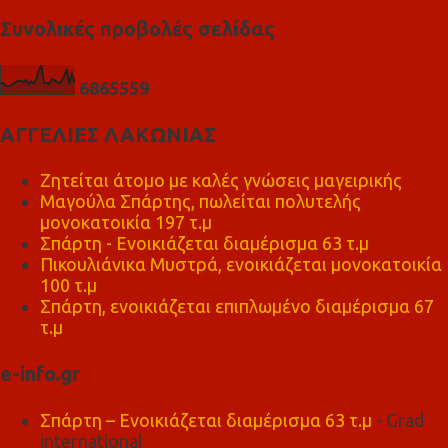
Συνολικές προβολές σελίδας
6
8
6
5
5
5
9
ΑΓΓΕΛΙΕΣ ΛΑΚΩΝΙΑΣ
Ζητείται άτομο με καλές γνώσεις μαγειρικής
Μαγούλα Σπάρτης, πωλείται πολυτελής
μονοκατοικία 197 τ.μ
Σπάρτη - Ενοικιάζεται διαμέρισμα 63 τ.μ
Πικουλιάνικα Μυστρά, ενοικιάζεται μονοκατοικία
100 τ.μ
Σπάρτη, ενοικιάζεται επιπλωμένο διαμέρισμα 67
τ.μ
e-info.gr
Σπάρτη – Ενοικιάζεται διαμέρισμα 63 τ.μ
- Grad
international