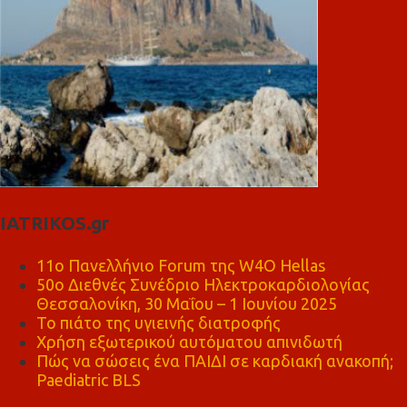
IATRIKOS.gr
11ο Πανελλήνιο Forum της W4O Hellas
50ο Διεθνές Συνέδριο Ηλεκτροκαρδιολογίας
Θεσσαλονίκη, 30 Μαΐου – 1 Ιουνίου 2025
Το πιάτο της υγιεινής διατροφής
Χρήση εξωτερικού αυτόματου απινιδωτή
Πώς να σώσεις ένα ΠΑΙΔΙ σε καρδιακή ανακοπή;
Paediatric BLS