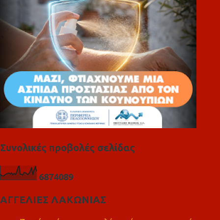
α
Συνολικές προβολές σελίδας
6
8
7
4
0
8
9
ΑΓΓΕΛΙΕΣ ΛΑΚΩΝΙΑΣ