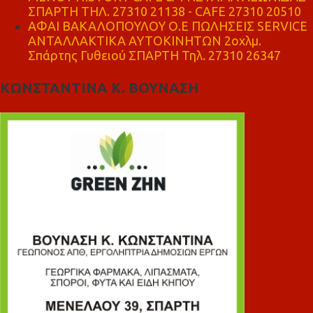
ΣΠΑΡΤΗ ΤΗΛ. 27310 21138 - CAFE 27310 20510
ΑΦΑΙ ΒΑΚΑΛΟΠΟΥΛΟΥ Ο.Ε ΠΩΛΗΣΕΙΣ SERVICE
ΑΝΤΑΛΛΑΚΤΙΚΑ ΑΥΤΟΚΙΝΗΤΩΝ 2οχλμ.
Σπάρτης Γυθειού ΣΠΑΡΤΗ Τηλ. 27310 26347
ΚΩΝΣΤΑΝΤΙΝΑ Κ. ΒΟΥΝΑΣΗ