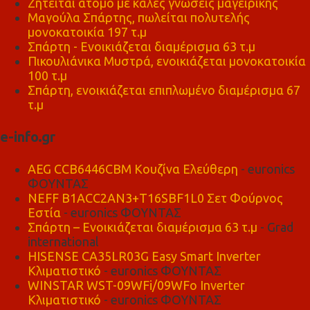
Ζητείται άτομο με καλές γνώσεις μαγειρικής
Μαγούλα Σπάρτης, πωλείται πολυτελής
μονοκατοικία 197 τ.μ
Σπάρτη - Ενοικιάζεται διαμέρισμα 63 τ.μ
Πικουλιάνικα Μυστρά, ενοικιάζεται μονοκατοικία
100 τ.μ
Σπάρτη, ενοικιάζεται επιπλωμένο διαμέρισμα 67
τ.μ
e-info.gr
AEG CCB6446CBM Κουζίνα Ελεύθερη
- euronics
ΦΟΥΝΤΑΣ
NEFF B1ACC2AN3+T16SBF1L0 Σετ Φούρνος
Εστία
- euronics ΦΟΥΝΤΑΣ
Σπάρτη – Ενοικιάζεται διαμέρισμα 63 τ.μ
- Grad
international
HISENSE CA35LR03G Easy Smart Inverter
Κλιματιστικό
- euronics ΦΟΥΝΤΑΣ
WINSTAR WST-09WFi/09WFo Inverter
Κλιματιστικό
- euronics ΦΟΥΝΤΑΣ