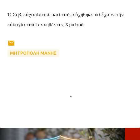
Ὁ Σεβ. εὐχαρίστησε καί τούς εὐχήθηκε νά ἔχουν τήν
εὐλογία τοῦ Γεννηθέντος Χριστοῦ.
ΜΗΤΡΟΠΟΛΗ ΜΑΝΗΣ
Σ
χ
ό
λ
ι