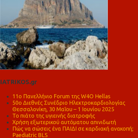
IATRIKOS.gr
11ο Πανελλήνιο Forum της W4O Hellas
50ο Διεθνές Συνέδριο Ηλεκτροκαρδιολογίας
Θεσσαλονίκη, 30 Μαΐου – 1 Ιουνίου 2025
Το πιάτο της υγιεινής διατροφής
Χρήση εξωτερικού αυτόματου απινιδωτή
Πώς να σώσεις ένα ΠΑΙΔΙ σε καρδιακή ανακοπή;
Paediatric BLS