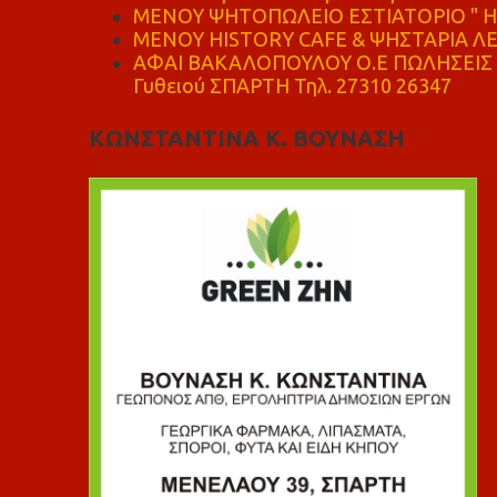
ΜΕΝΟΥ ΨΗΤΟΠΩΛΕΙΟ ΕΣΤΙΑΤΟΡΙΟ " Η 
ΜΕΝΟΥ HISTORY CAFE & ΨΗΣΤΑΡΙΑ ΛΕΩ
ΑΦΑΙ ΒΑΚΑΛΟΠΟΥΛΟΥ Ο.Ε ΠΩΛΗΣΕΙΣ 
Γυθειού ΣΠΑΡΤΗ Τηλ. 27310 26347
ΚΩΝΣΤΑΝΤΙΝΑ Κ. ΒΟΥΝΑΣΗ