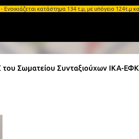
Μετάβαση στο κύριο περιεχόμενο
ζεται κατάστημα 134 τ.μ, με υπόγειο 124τ.μ και πα
 του Σωματείου Συνταξιούχων ΙΚΑ-ΕΦ