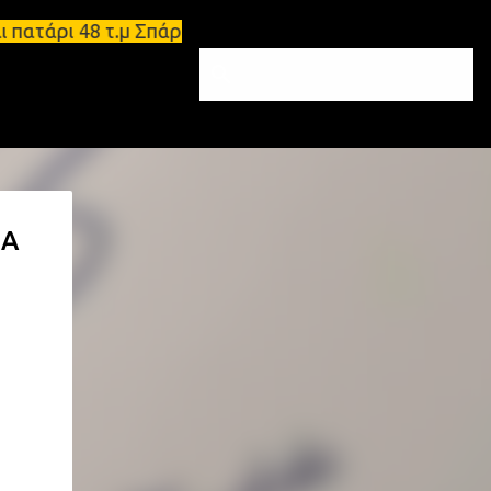
τάρι 48 τ.μ Σπάρτη - Ενοικιάζεται επιπλωμένο διαμ
ΚΑ