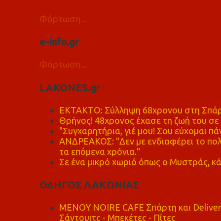
Φόρτωση...
e-info.gr
Φόρτωση...
LAKONES.gr
ΕΚΤΑΚΤΟ: Σύλληψη 68χρονου στη Σπάρτ
Θρήνος! 48χρονος έχασε τη ζωή του σ
"Συγχαρητήρια, γιέ μου! Σου εύχομαι πάν
ΑΝΔΡΕΑΚΟΣ: "Δεν με ενδιαφέρει το πολι
τα επόμενα χρόνια."
Σε ένα μικρό χωριό όπως ο Μυστράς, κά
ΟΔΗΓΟΣ ΛΑΚΩΝΙΑΣ
MENOY NOIRE CAFE Σπάρτη και Delive
Σάντουιτς - Μπεκέτες - Πίτες