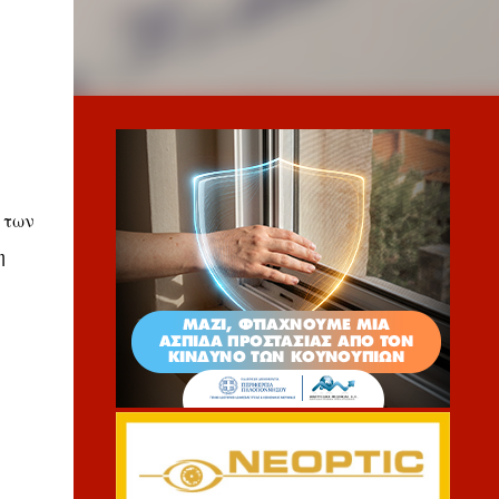
 των
η