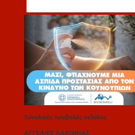
ό
λ
ι
α
Συνολικές προβολές σελίδας
ΑΓΓΕΛΙΕΣ ΛΑΚΩΝΙΑΣ