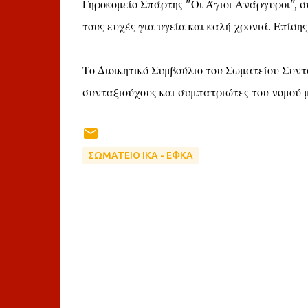
Γηροκομείο Σπάρτης "Οι Άγιοι Ανάργυροι", 
τους ευχές για υγεία και καλή χρονιά. Επίση
Το Διοικητικό Συμβούλιο του Σωματείου Συν
συνταξιούχους και συμπατριώτες του νομού μα
ΣΩΜΑΤΕΙΟ ΙΚΑ - ΕΦΚΑ
Σ
χ