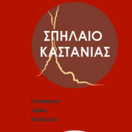
Γεωπάρκο
Αγίου
Νικολάου