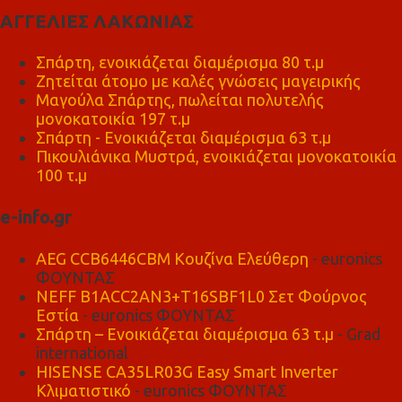
ΑΓΓΕΛΙΕΣ ΛΑΚΩΝΙΑΣ
Σπάρτη, ενοικιάζεται διαμέρισμα 80 τ.μ
Ζητείται άτομο με καλές γνώσεις μαγειρικής
Μαγούλα Σπάρτης, πωλείται πολυτελής
μονοκατοικία 197 τ.μ
Σπάρτη - Ενοικιάζεται διαμέρισμα 63 τ.μ
Πικουλιάνικα Μυστρά, ενοικιάζεται μονοκατοικία
100 τ.μ
e-info.gr
AEG CCB6446CBM Κουζίνα Ελεύθερη
- euronics
ΦΟΥΝΤΑΣ
NEFF B1ACC2AN3+T16SBF1L0 Σετ Φούρνος
Εστία
- euronics ΦΟΥΝΤΑΣ
Σπάρτη – Ενοικιάζεται διαμέρισμα 63 τ.μ
- Grad
international
HISENSE CA35LR03G Easy Smart Inverter
Κλιματιστικό
- euronics ΦΟΥΝΤΑΣ