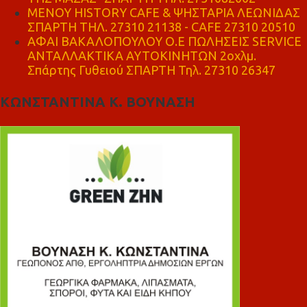
ΜΕΝΟΥ HISTORY CAFE & ΨΗΣΤΑΡΙΑ ΛΕΩΝΙΔΑΣ
ΣΠΑΡΤΗ ΤΗΛ. 27310 21138 - CAFE 27310 20510
ΑΦΑΙ ΒΑΚΑΛΟΠΟΥΛΟΥ Ο.Ε ΠΩΛΗΣΕΙΣ SERVICE
ΑΝΤΑΛΛΑΚΤΙΚΑ ΑΥΤΟΚΙΝΗΤΩΝ 2οχλμ.
Σπάρτης Γυθειού ΣΠΑΡΤΗ Τηλ. 27310 26347
ΚΩΝΣΤΑΝΤΙΝΑ Κ. ΒΟΥΝΑΣΗ