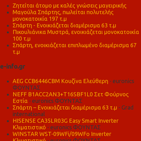
Ζητείται άτομο με καλές γνώσεις μαγειρικής
Μαγούλα Σπάρτης, πωλείται πολυτελής
μονοκατοικία 197 τ.μ
Σπάρτη - Ενοικιάζεται διαμέρισμα 63 τ.μ
Πικουλιάνικα Μυστρά, ενοικιάζεται μονοκατοικία
100 τ.μ
Σπάρτη, ενοικιάζεται επιπλωμένο διαμέρισμα 67
τ.μ
e-info.gr
AEG CCB6446CBM Κουζίνα Ελεύθερη
- euronics
ΦΟΥΝΤΑΣ
NEFF B1ACC2AN3+T16SBF1L0 Σετ Φούρνος
Εστία
- euronics ΦΟΥΝΤΑΣ
Σπάρτη – Ενοικιάζεται διαμέρισμα 63 τ.μ
- Grad
international
HISENSE CA35LR03G Easy Smart Inverter
Κλιματιστικό
- euronics ΦΟΥΝΤΑΣ
WINSTAR WST-09WFi/09WFo Inverter
Κλιματιστικό
- euronics ΦΟΥΝΤΑΣ