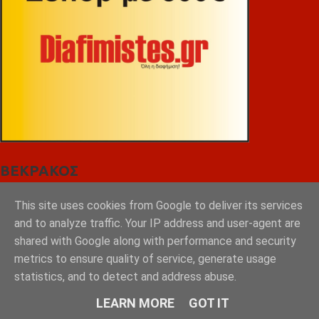
ΒΕΚΡΑΚΟΣ
This site uses cookies from Google to deliver its services
and to analyze traffic. Your IP address and user-agent are
shared with Google along with performance and security
metrics to ensure quality of service, generate usage
statistics, and to detect and address abuse.
LEARN MORE
GOT IT