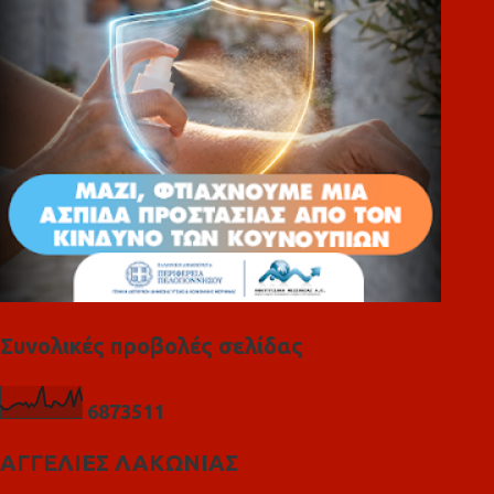
ι
α
Συνολικές προβολές σελίδας
6
8
7
3
5
1
1
ΑΓΓΕΛΙΕΣ ΛΑΚΩΝΙΑΣ