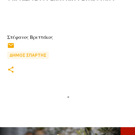
Στέφανος Βρεττάκος
ΔΗΜΟΣ ΣΠΑΡΤΗΣ
Σ
χ
ό
λ