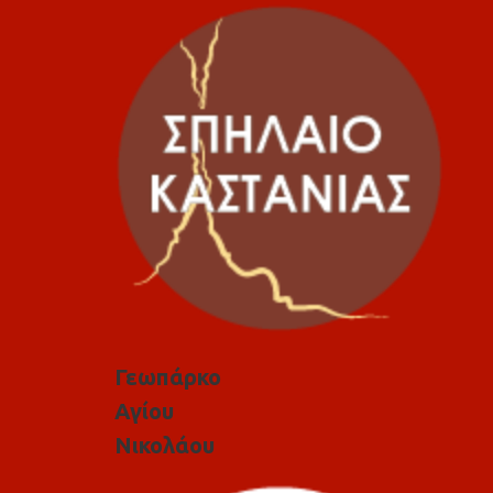
Γεωπάρκο
Αγίου
Νικολάου