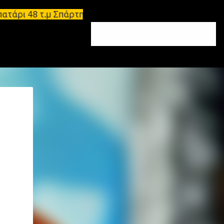
ρι 48 τ.μ Σπάρτη - Ενοικιάζεται επιπλωμένο διαμέρ