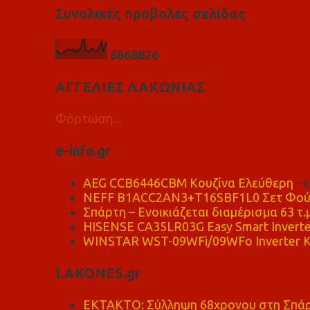
Συνολικές προβολές σελίδας
6
8
6
8
8
2
6
ΑΓΓΕΛΙΕΣ ΛΑΚΩΝΙΑΣ
Φόρτωση...
e-info.gr
AEG CCB6446CBM Κουζίνα Ελεύθερη
- 
NEFF B1ACC2AN3+T16SBF1L0 Σετ Φού
Σπάρτη – Ενοικιάζεται διαμέρισμα 63 τ.
HISENSE CA35LR03G Easy Smart Inverte
WINSTAR WST-09WFi/09WFo Inverter Κ
LAKONES.gr
ΕΚΤΑΚΤΟ: Σύλληψη 68χρονου στη Σπάρτ