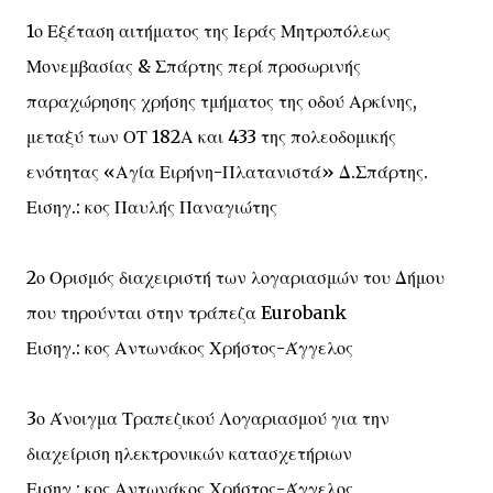
1ο Εξέταση αιτήματος της Ιεράς Μητροπόλεως
Μονεμβασίας & Σπάρτης περί προσωρινής
παραχώρησης χρήσης τμήματος της οδού Αρκίνης,
μεταξύ των ΟΤ 182Α και 433 της πολεοδομικής
ενότητας «Αγία Ειρήνη-Πλατανιστά» Δ.Σπάρτης.
Εισηγ.: κος Παυλής Παναγιώτης
2ο Ορισμός διαχειριστή των λογαριασμών του Δήμου
που τηρούνται στην τράπεζα Eurobank
Εισηγ.: κος Αντωνάκος Χρήστος-Άγγελος
3ο Άνοιγμα Τραπεζικού Λογαριασμού για την
διαχείριση ηλεκτρονικών κατασχετήριων
Εισηγ.: κος Αντωνάκος Χρήστος-Άγγελος