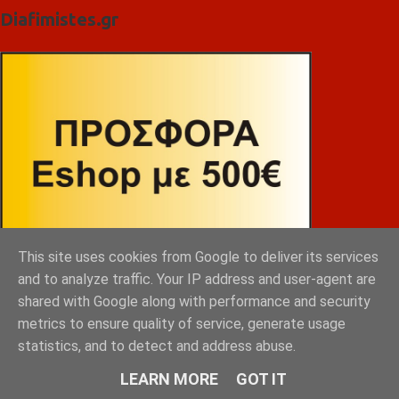
Diafimistes.gr
This site uses cookies from Google to deliver its services
and to analyze traffic. Your IP address and user-agent are
shared with Google along with performance and security
metrics to ensure quality of service, generate usage
statistics, and to detect and address abuse.
LEARN MORE
GOT IT
ΒΕΚΡΑΚΟΣ