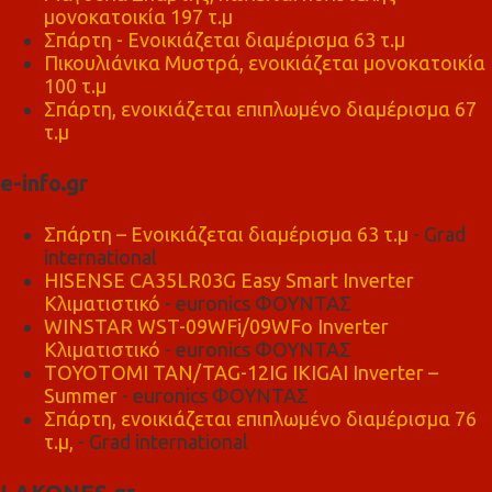
μονοκατοικία 197 τ.μ
Σπάρτη - Ενοικιάζεται διαμέρισμα 63 τ.μ
Πικουλιάνικα Μυστρά, ενοικιάζεται μονοκατοικία
100 τ.μ
Σπάρτη, ενοικιάζεται επιπλωμένο διαμέρισμα 67
τ.μ
e-info.gr
Σπάρτη – Ενοικιάζεται διαμέρισμα 63 τ.μ
- Grad
international
HISENSE CA35LR03G Easy Smart Inverter
Κλιματιστικό
- euronics ΦΟΥΝΤΑΣ
WINSTAR WST-09WFi/09WFo Inverter
Κλιματιστικό
- euronics ΦΟΥΝΤΑΣ
TOYOTOMI TAN/TAG-12IG IKIGAI Inverter –
Summer
- euronics ΦΟΥΝΤΑΣ
Σπάρτη, ενοικιάζεται επιπλωμένο διαμέρισμα 76
τ.μ,
- Grad international