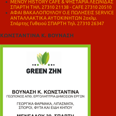
ΜΕΝΟΥ HISTORY CAFE & ΨΗΣΤΑΡΙΑ ΛΕΩΝΙΔΑΣ
ΣΠΑΡΤΗ ΤΗΛ. 27310 21138 - CAFE 27310 20510
ΑΦΑΙ ΒΑΚΑΛΟΠΟΥΛΟΥ Ο.Ε ΠΩΛΗΣΕΙΣ SERVICE
ΑΝΤΑΛΛΑΚΤΙΚΑ ΑΥΤΟΚΙΝΗΤΩΝ 2οχλμ.
Σπάρτης Γυθειού ΣΠΑΡΤΗ Τηλ. 27310 26347
ΚΩΝΣΤΑΝΤΙΝΑ Κ. ΒΟΥΝΑΣΗ