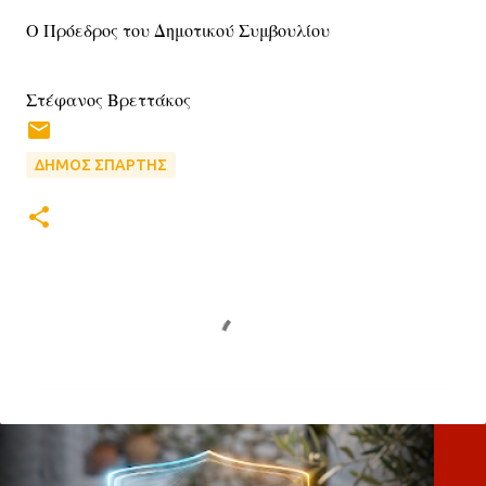
Ο Πρόεδρος του Δημοτικού Συμβουλίου
Στέφανος Βρεττάκος
ΔΗΜΟΣ ΣΠΑΡΤΗΣ
Σ
χ
ό
λ
ι