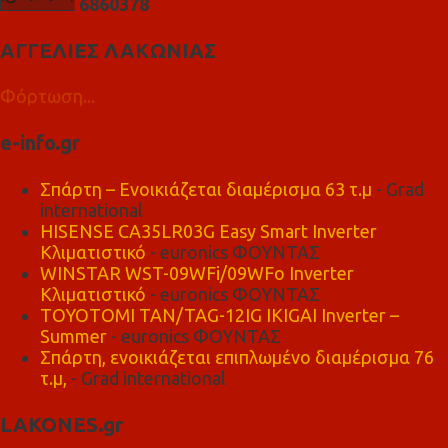
6
8
6
0
3
7
8
ΑΓΓΕΛΙΕΣ ΛΑΚΩΝΙΑΣ
Φόρτωση...
e-info.gr
Σπάρτη – Ενοικιάζεται διαμέρισμα 63 τ.μ
- Grad
international
HISENSE CA35LR03G Easy Smart Inverter
Κλιματιστικό
- euronics ΦΟΥΝΤΑΣ
WINSTAR WST-09WFi/09WFo Inverter
Κλιματιστικό
- euronics ΦΟΥΝΤΑΣ
TOYOTOMI TAN/TAG-12IG IKIGAI Inverter –
Summer
- euronics ΦΟΥΝΤΑΣ
Σπάρτη, ενοικιάζεται επιπλωμένο διαμέρισμα 76
τ.μ,
- Grad international
LAKONES.gr