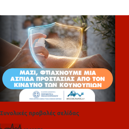
ό
λ
ι
α
Συνολικές προβολές σελίδας