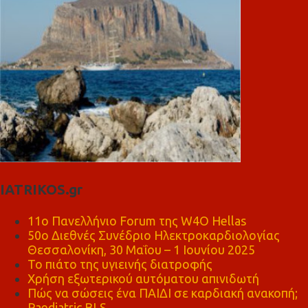
IATRIKOS.gr
11ο Πανελλήνιο Forum της W4O Hellas
50ο Διεθνές Συνέδριο Ηλεκτροκαρδιολογίας
Θεσσαλονίκη, 30 Μαΐου – 1 Ιουνίου 2025
Το πιάτο της υγιεινής διατροφής
Χρήση εξωτερικού αυτόματου απινιδωτή
Πώς να σώσεις ένα ΠΑΙΔΙ σε καρδιακή ανακοπή;
Paediatric BLS