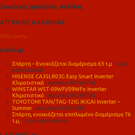
Συνολικές προβολές σελίδας
ΑΓΓΕΛΙΕΣ ΛΑΚΩΝΙΑΣ
Φόρτωση...
e-info.gr
Σπάρτη – Ενοικιάζεται διαμέρισμα 63 τ.μ
- Grad
international
HISENSE CA35LR03G Easy Smart Inverter
Κλιματιστικό
- euronics ΦΟΥΝΤΑΣ
WINSTAR WST-09WFi/09WFo Inverter
Κλιματιστικό
- euronics ΦΟΥΝΤΑΣ
TOYOTOMI TAN/TAG-12IG IKIGAI Inverter –
Summer
- euronics ΦΟΥΝΤΑΣ
Σπάρτη, ενοικιάζεται επιπλωμένο διαμέρισμα 76
τ.μ,
- Grad international
LAKONES.gr