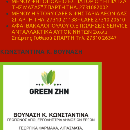
ΜΕΝΟΥ ΨΗΤΟΠΩΛΕΙΟ ΕΣΤΙΑΤΟΡΙΟ " Η ΠΙΑΤΣΑ
ΤΗΣ ΜΑΣΑΣ" ΣΠΑΡΤΗ ΤΗΛ. 2731082002
ΜΕΝΟΥ HISTORY CAFE & ΨΗΣΤΑΡΙΑ ΛΕΩΝΙΔΑΣ
ΣΠΑΡΤΗ ΤΗΛ. 27310 21138 - CAFE 27310 20510
ΑΦΑΙ ΒΑΚΑΛΟΠΟΥΛΟΥ Ο.Ε ΠΩΛΗΣΕΙΣ SERVICE
ΑΝΤΑΛΛΑΚΤΙΚΑ ΑΥΤΟΚΙΝΗΤΩΝ 2οχλμ.
Σπάρτης Γυθειού ΣΠΑΡΤΗ Τηλ. 27310 26347
ΚΩΝΣΤΑΝΤΙΝΑ Κ. ΒΟΥΝΑΣΗ