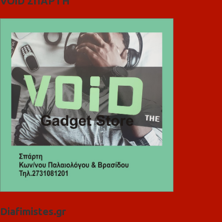
VOiD ΣΠΑΡΤΗ
Diafimistes.gr