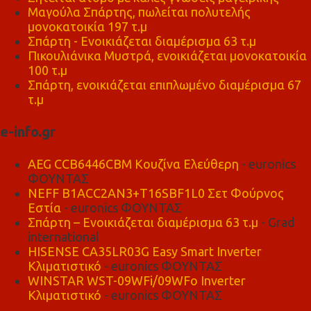
Μαγούλα Σπάρτης, πωλείται πολυτελής
μονοκατοικία 197 τ.μ
Σπάρτη - Ενοικιάζεται διαμέρισμα 63 τ.μ
Πικουλιάνικα Μυστρά, ενοικιάζεται μονοκατοικία
100 τ.μ
Σπάρτη, ενοικιάζεται επιπλωμένο διαμέρισμα 67
τ.μ
e-info.gr
AEG CCB6446CBM Κουζίνα Ελεύθερη
- euronics
ΦΟΥΝΤΑΣ
NEFF B1ACC2AN3+T16SBF1L0 Σετ Φούρνος
Εστία
- euronics ΦΟΥΝΤΑΣ
Σπάρτη – Ενοικιάζεται διαμέρισμα 63 τ.μ
- Grad
international
HISENSE CA35LR03G Easy Smart Inverter
Κλιματιστικό
- euronics ΦΟΥΝΤΑΣ
WINSTAR WST-09WFi/09WFo Inverter
Κλιματιστικό
- euronics ΦΟΥΝΤΑΣ