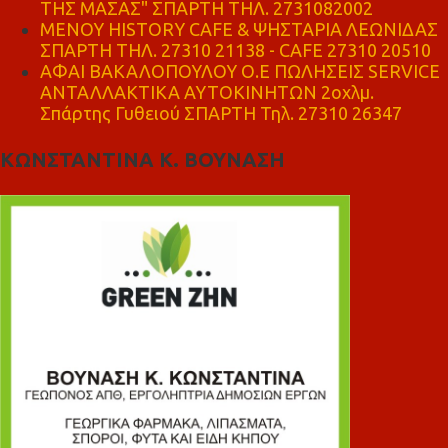
ΤΗΣ ΜΑΣΑΣ" ΣΠΑΡΤΗ ΤΗΛ. 2731082002
ΜΕΝΟΥ HISTORY CAFE & ΨΗΣΤΑΡΙΑ ΛΕΩΝΙΔΑΣ
ΣΠΑΡΤΗ ΤΗΛ. 27310 21138 - CAFE 27310 20510
ΑΦΑΙ ΒΑΚΑΛΟΠΟΥΛΟΥ Ο.Ε ΠΩΛΗΣΕΙΣ SERVICE
ΑΝΤΑΛΛΑΚΤΙΚΑ ΑΥΤΟΚΙΝΗΤΩΝ 2οχλμ.
Σπάρτης Γυθειού ΣΠΑΡΤΗ Τηλ. 27310 26347
ΚΩΝΣΤΑΝΤΙΝΑ Κ. ΒΟΥΝΑΣΗ