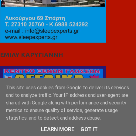
ΕΜΙΛΥ ΚΑΡΥΓΙΑΝΝΗ
This site uses cookies from Google to deliver its services
and to analyze traffic. Your IP address and user-agent are
shared with Google along with performance and security
metrics to ensure quality of service, generate usage
statistics, and to detect and address abuse.
LEARN MORE
GOT IT