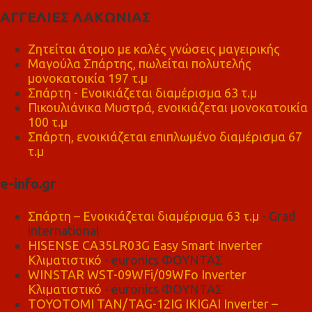
ΑΓΓΕΛΙΕΣ ΛΑΚΩΝΙΑΣ
Ζητείται άτομο με καλές γνώσεις μαγειρικής
Μαγούλα Σπάρτης, πωλείται πολυτελής
μονοκατοικία 197 τ.μ
Σπάρτη - Ενοικιάζεται διαμέρισμα 63 τ.μ
Πικουλιάνικα Μυστρά, ενοικιάζεται μονοκατοικία
100 τ.μ
Σπάρτη, ενοικιάζεται επιπλωμένο διαμέρισμα 67
τ.μ
e-info.gr
Σπάρτη – Ενοικιάζεται διαμέρισμα 63 τ.μ
- Grad
international
HISENSE CA35LR03G Easy Smart Inverter
Κλιματιστικό
- euronics ΦΟΥΝΤΑΣ
WINSTAR WST-09WFi/09WFo Inverter
Κλιματιστικό
- euronics ΦΟΥΝΤΑΣ
TOYOTOMI TAN/TAG-12IG IKIGAI Inverter –