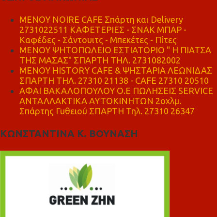
MENOY NOIRE CAFE Σπάρτη και Delivery
2731022511 ΚΑΦΕΤΕΡΙΕΣ - ΣΝΑΚ ΜΠΑΡ -
Καφέδες - Σάντουιτς - Μπεκέτες - Πίτες
ΜΕΝΟΥ ΨΗΤΟΠΩΛΕΙΟ ΕΣΤΙΑΤΟΡΙΟ " Η ΠΙΑΤΣΑ
ΤΗΣ ΜΑΣΑΣ" ΣΠΑΡΤΗ ΤΗΛ. 2731082002
ΜΕΝΟΥ HISTORY CAFE & ΨΗΣΤΑΡΙΑ ΛΕΩΝΙΔΑΣ
ΣΠΑΡΤΗ ΤΗΛ. 27310 21138 - CAFE 27310 20510
ΑΦΑΙ ΒΑΚΑΛΟΠΟΥΛΟΥ Ο.Ε ΠΩΛΗΣΕΙΣ SERVICE
ΑΝΤΑΛΛΑΚΤΙΚΑ ΑΥΤΟΚΙΝΗΤΩΝ 2οχλμ.
Σπάρτης Γυθειού ΣΠΑΡΤΗ Τηλ. 27310 26347
ΚΩΝΣΤΑΝΤΙΝΑ Κ. ΒΟΥΝΑΣΗ