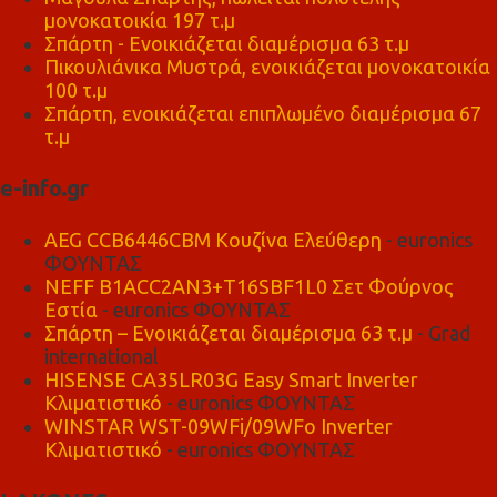
μονοκατοικία 197 τ.μ
Σπάρτη - Ενοικιάζεται διαμέρισμα 63 τ.μ
Πικουλιάνικα Μυστρά, ενοικιάζεται μονοκατοικία
100 τ.μ
Σπάρτη, ενοικιάζεται επιπλωμένο διαμέρισμα 67
τ.μ
e-info.gr
AEG CCB6446CBM Κουζίνα Ελεύθερη
- euronics
ΦΟΥΝΤΑΣ
NEFF B1ACC2AN3+T16SBF1L0 Σετ Φούρνος
Εστία
- euronics ΦΟΥΝΤΑΣ
Σπάρτη – Ενοικιάζεται διαμέρισμα 63 τ.μ
- Grad
international
HISENSE CA35LR03G Easy Smart Inverter
Κλιματιστικό
- euronics ΦΟΥΝΤΑΣ
WINSTAR WST-09WFi/09WFo Inverter
Κλιματιστικό
- euronics ΦΟΥΝΤΑΣ