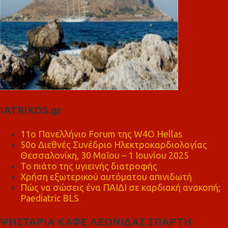
IATRIKOS.gr
11ο Πανελλήνιο Forum της W4O Hellas
50ο Διεθνές Συνέδριο Ηλεκτροκαρδιολογίας
Θεσσαλονίκη, 30 Μαΐου – 1 Ιουνίου 2025
Το πιάτο της υγιεινής διατροφής
Χρήση εξωτερικού αυτόματου απινιδωτή
Πώς να σώσεις ένα ΠΑΙΔΙ σε καρδιακή ανακοπή;
Paediatric BLS
ΨΗΣΤΑΡΙΑ ΚΑΦΕ ΛΕΩΝΙΔΑΣ ΣΠΑΡΤΗ