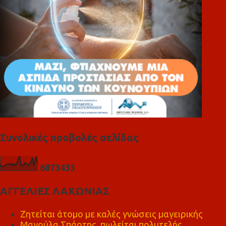
Συνολικές προβολές σελίδας
6
8
7
3
4
3
3
ΑΓΓΕΛΙΕΣ ΛΑΚΩΝΙΑΣ
Ζητείται άτομο με καλές γνώσεις μαγειρικής
Μαγούλα Σπάρτης, πωλείται πολυτελής