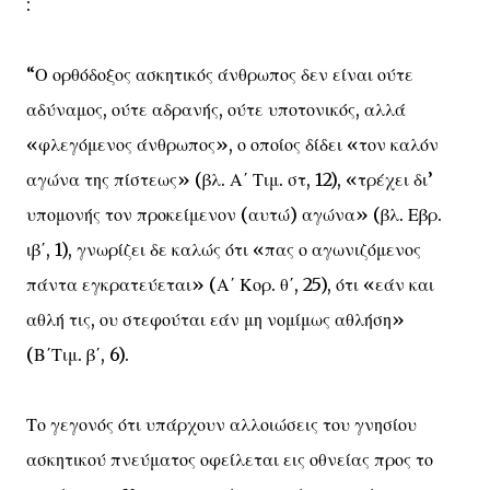
:
“Ο ορθόδοξος ασκητικός άνθρωπος δεν είναι ούτε
αδύναμος, ούτε αδρανής, ούτε υποτονικός, αλλά
«φλεγόμενος άνθρωπος», ο οποίος δίδει «τον καλόν
αγώνα της πίστεως» (βλ. Α΄ Τιμ. στ, 12), «τρέχει δι’
υπομονής τον προκείμενον (αυτώ) αγώνα» (βλ. Εβρ.
ιβ΄, 1), γνωρίζει δε καλώς ότι «πας ο αγωνιζόμενος
πάντα εγκρατεύεται» (Α΄ Κορ. θ΄, 25), ότι «εάν και
αθλή τις, ου στεφούται εάν μη νομίμως αθλήση»
(Β΄Τιμ. β΄, 6).
Το γεγονός ότι υπάρχουν αλλοιώσεις του γνησίου
ασκητικού πνεύματος οφείλεται εις οθνείας προς το