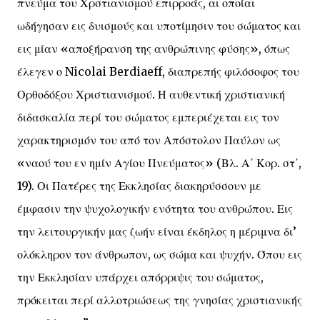
πνεύμα του Χρστιανισμού επιρροάς, αι οποίαι
ωδήγησαν εις δυισμούς και υποτίμησιν του σώματος και
εις μίαν «αποξήρανση της ανθρώπινης φύσης», όπως
έλεγεν ο Nicolai Berdiaeff, διαπρεπής φιλόσοφος του
Ορθοδόξου Χριστιανισμού. Η αυθεντική χριστιανική
διδασκαλία περί του σώματος εμπεριέχεται εις τον
χαρακτηρισμόν του από τον Απόστολον Παύλον ως
«ναού του εν ημίν Αγίου Πνεύματος» (Βλ. Α΄ Κορ. στ΄,
19). Οι Πατέρες της Εκκλησίας διακηρύσσουν με
έμφασιν την ψυχολογικήν ενότητα του ανθρώπου. Εις
την λειτουργικήν μας ζωήν είναι έκδηλος η μέριμνα δι’
ολόκληρον τον άνθρωπον, ως σώμα και ψυχήν. Όπου εις
την Εκκλησίαν υπάρχει απόρριψις του σώματος,
πρόκειται περί αλλοτριώσεως της γνησίας χριστιανικής