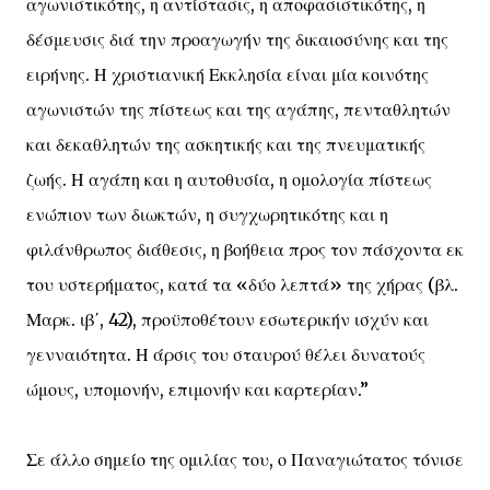
αγωνιστικότης, η αντίστασις, η αποφασιστικότης, η
δέσμευσις διά την προαγωγήν της δικαιοσύνης και της
ειρήνης. Η χριστιανική Εκκλησία είναι μία κοινότης
αγωνιστών της πίστεως και της αγάπης, πενταθλητών
και δεκαθλητών της ασκητικής και της πνευματικής
ζωής. Η αγάπη και η αυτοθυσία, η ομολογία πίστεως
ενώπιον των διωκτών, η συγχωρητικότης και η
φιλάνθρωπος διάθεσις, η βοήθεια προς τον πάσχοντα εκ
του υστερήματος, κατά τα «δύο λεπτά» της χήρας (βλ.
Μαρκ. ιβ΄, 42), προϋποθέτουν εσωτερικήν ισχύν και
γενναιότητα. Η άρσις του σταυρού θέλει δυνατούς
ώμους, υπομονήν, επιμονήν και καρτερίαν.”
Σε άλλο σημείο της ομιλίας του, ο Παναγιώτατος τόνισε