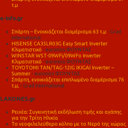
τ.μ
e-info.gr
Σπάρτη – Ενοικιάζεται διαμέρισμα 63 τ.μ
- Grad
international
HISENSE CA35LR03G Easy Smart Inverter
Κλιματιστικό
- euronics ΦΟΥΝΤΑΣ
WINSTAR WST-09WFi/09WFo Inverter
Κλιματιστικό
- euronics ΦΟΥΝΤΑΣ
TOYOTOMI TAN/TAG-12IG IKIGAI Inverter –
Summer
- euronics ΦΟΥΝΤΑΣ
Σπάρτη, ενοικιάζεται επιπλωμένο διαμέρισμα 76
τ.μ,
- Grad international
LAKONES.gr
Ρειχέα: Συγκινητική εκδήλωση τιμής και αγάπης
για την Τρίτη Ηλικία
Το νεοφιλελεύθερο κόλπο με το Νερό της χώρας