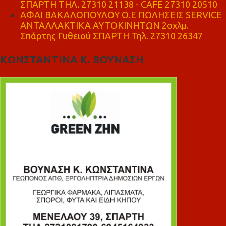
ΣΠΑΡΤΗ ΤΗΛ. 27310 21138 - CAFE 27310 20510
ΑΦΑΙ ΒΑΚΑΛΟΠΟΥΛΟΥ Ο.Ε ΠΩΛΗΣΕΙΣ SERVICE
ΑΝΤΑΛΛΑΚΤΙΚΑ ΑΥΤΟΚΙΝΗΤΩΝ 2οχλμ.
Σπάρτης Γυθειού ΣΠΑΡΤΗ Τηλ. 27310 26347
ΚΩΝΣΤΑΝΤΙΝΑ Κ. ΒΟΥΝΑΣΗ