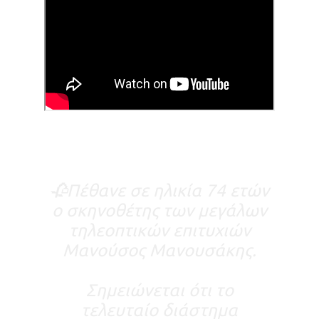
🥀Πέθανε σε ηλικία 74 ετών
ο σκηνοθέτης των μεγάλων
τηλεοπτικών επιτυχιών
Μανούσος Μανουσάκης.
Σημειώνεται ότι το
τελευταίο διάστημα