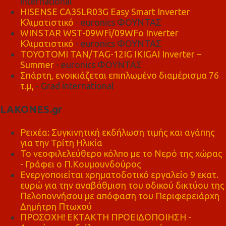
international
HISENSE CA35LR03G Easy Smart Inverter
Κλιματιστικό
- euronics ΦΟΥΝΤΑΣ
WINSTAR WST-09WFi/09WFo Inverter
Κλιματιστικό
- euronics ΦΟΥΝΤΑΣ
TOYOTOMI TAN/TAG-12IG IKIGAI Inverter –
Summer
- euronics ΦΟΥΝΤΑΣ
Σπάρτη, ενοικιάζεται επιπλωμένο διαμέρισμα 76
τ.μ,
- Grad international
LAKONES.gr
Ρειχέα: Συγκινητική εκδήλωση τιμής και αγάπης
για την Τρίτη Ηλικία
Το νεοφιλελεύθερο κόλπο με το Νερό της χώρας
- Γράφει ο Π.Κουμουνδούρος
Ενεργοποιείται χρηματοδοτικό εργαλείο 9 εκατ.
ευρώ για την αναβάθμιση του οδικού δικτύου της
Πελοποννήσου με απόφαση του Περιφερειάρχη
Δημήτρη Πτωχού
ΠΡΟΣΟΧΗ! ΕΚΤΑΚΤΗ ΠΡΟΕΙΔΟΠΟΙΗΣΗ -