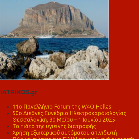
IATRIKOS.gr
11ο Πανελλήνιο Forum της W4O Hellas
50ο Διεθνές Συνέδριο Ηλεκτροκαρδιολογίας
Θεσσαλονίκη, 30 Μαΐου – 1 Ιουνίου 2025
Το πιάτο της υγιεινής διατροφής
Χρήση εξωτερικού αυτόματου απινιδωτή
Πώς να σώσεις ένα ΠΑΙΔΙ σε καρδιακή ανακοπή;