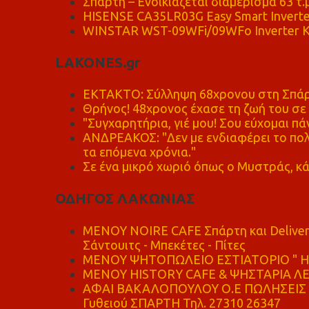
Σπάρτη – Ενοικιάζεται διαμέρισμα 63 τ.
HISENSE CA35LR03G Easy Smart Inverte
WINSTAR WST-09WFi/09WFo Inverter Κ
LAKONES.gr
ΕΚΤΑΚΤΟ: Σύλληψη 68χρονου στη Σπάρτ
Θρήνος! 48χρονος έχασε τη ζωή του σ
"Συγχαρητήρια, γιέ μου! Σου εύχομαι πάν
ΑΝΔΡΕΑΚΟΣ: "Δεν με ενδιαφέρει το πολι
τα επόμενα χρόνια."
Σε ένα μικρό χωριό όπως ο Μυστράς, κά
ΟΔΗΓΟΣ ΛΑΚΩΝΙΑΣ
MENOY NOIRE CAFE Σπάρτη και Delive
Σάντουιτς - Μπεκέτες - Πίτες
ΜΕΝΟΥ ΨΗΤΟΠΩΛΕΙΟ ΕΣΤΙΑΤΟΡΙΟ " Η 
ΜΕΝΟΥ HISTORY CAFE & ΨΗΣΤΑΡΙΑ ΛΕΩ
ΑΦΑΙ ΒΑΚΑΛΟΠΟΥΛΟΥ Ο.Ε ΠΩΛΗΣΕΙΣ 
Γυθειού ΣΠΑΡΤΗ Τηλ. 27310 26347