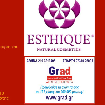
αύριο και
10
ρτης