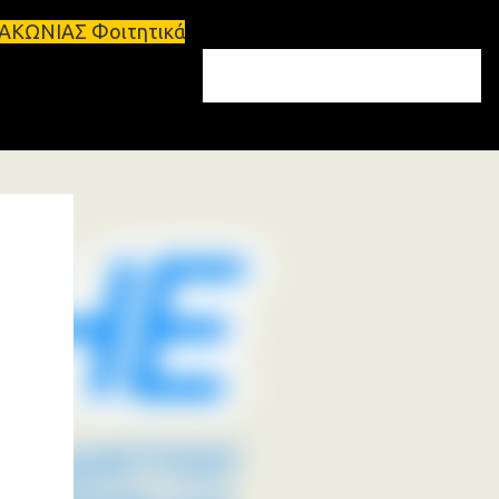
τικά σπίτια προς ενοικίαση στη Σπάρτη Ενοικιάσεις 