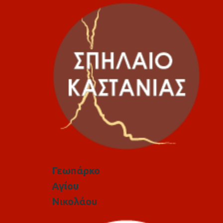
Γεωπάρκο
Αγίου
Νικολάου