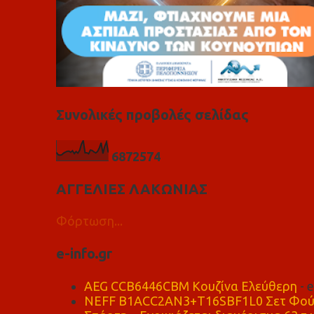
Συνολικές προβολές σελίδας
6
8
7
2
5
7
4
ΑΓΓΕΛΙΕΣ ΛΑΚΩΝΙΑΣ
Φόρτωση...
e-info.gr
AEG CCB6446CBM Κουζίνα Ελεύθερη
- 
NEFF B1ACC2AN3+T16SBF1L0 Σετ Φού