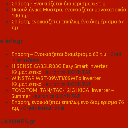
Σπάρτη - Ενοικιάζεται διαμέρισμα 63 τ.μ
Πικουλιάνικα Μυστρά, ενοικιάζεται μονοκατοικία
100 τ.μ
Σπάρτη, ενοικιάζεται επιπλωμένο διαμέρισμα 67
τ.μ
e-info.gr
Σπάρτη – Ενοικιάζεται διαμέρισμα 63 τ.μ
- Grad
international
HISENSE CA35LR03G Easy Smart Inverter
Κλιματιστικό
- euronics ΦΟΥΝΤΑΣ
WINSTAR WST-09WFi/09WFo Inverter
Κλιματιστικό
- euronics ΦΟΥΝΤΑΣ
TOYOTOMI TAN/TAG-12IG IKIGAI Inverter –
Summer
- euronics ΦΟΥΝΤΑΣ
Σπάρτη, ενοικιάζεται επιπλωμένο διαμέρισμα 76
τ.μ,
- Grad international
LAKONES.gr