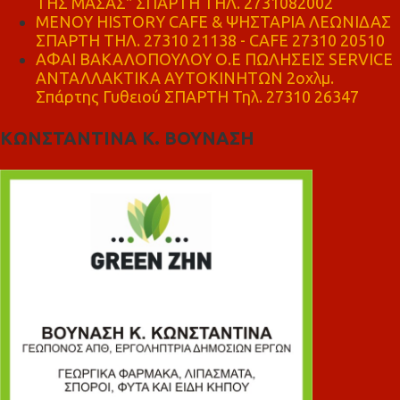
ΤΗΣ ΜΑΣΑΣ" ΣΠΑΡΤΗ ΤΗΛ. 2731082002
ΜΕΝΟΥ HISTORY CAFE & ΨΗΣΤΑΡΙΑ ΛΕΩΝΙΔΑΣ
ΣΠΑΡΤΗ ΤΗΛ. 27310 21138 - CAFE 27310 20510
ΑΦΑΙ ΒΑΚΑΛΟΠΟΥΛΟΥ Ο.Ε ΠΩΛΗΣΕΙΣ SERVICE
ΑΝΤΑΛΛΑΚΤΙΚΑ ΑΥΤΟΚΙΝΗΤΩΝ 2οχλμ.
Σπάρτης Γυθειού ΣΠΑΡΤΗ Τηλ. 27310 26347
ΚΩΝΣΤΑΝΤΙΝΑ Κ. ΒΟΥΝΑΣΗ