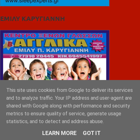
ΕΜΙΛΥ ΚΑΡΥΓΙΑΝΝΗ
This site uses cookies from Google to deliver its services
and to analyze traffic. Your IP address and user-agent are
shared with Google along with performance and security
metrics to ensure quality of service, generate usage
statistics, and to detect and address abuse.
LEARN MORE
GOT IT