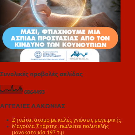
Συνολικές προβολές σελίδας
6
8
6
4
4
9
3
ΑΓΓΕΛΙΕΣ ΛΑΚΩΝΙΑΣ
Ζητείται άτομο με καλές γνώσεις μαγειρικής
Μαγούλα Σπάρτης, πωλείται πολυτελής
μονοκατοικία 197 τ.μ