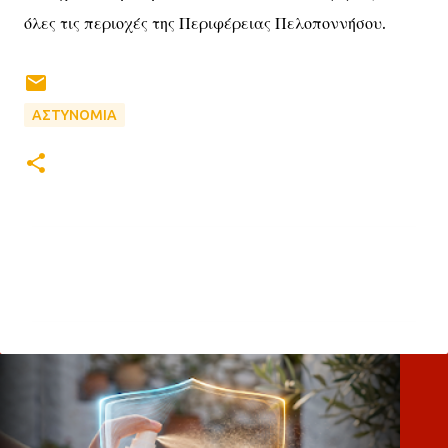
όλες τις περιοχές της Περιφέρειας Πελοποννήσου.
ΑΣΤΥΝΟΜΙΑ
Σ
χ
ό
λ
ι
α