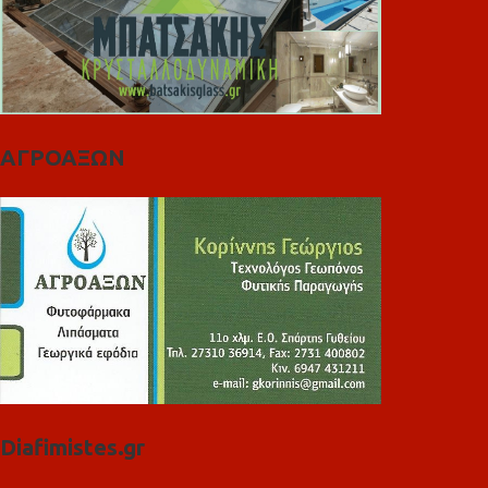
ΑΓΡΟΑΞΩΝ
Diafimistes.gr