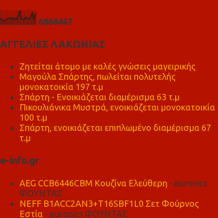
6
8
6
8
4
6
7
ΑΓΓΕΛΙΕΣ ΛΑΚΩΝΙΑΣ
Ζητείται άτομο με καλές γνώσεις μαγειρικής
Μαγούλα Σπάρτης, πωλείται πολυτελής
μονοκατοικία 197 τ.μ
Σπάρτη - Ενοικιάζεται διαμέρισμα 63 τ.μ
Πικουλιάνικα Μυστρά, ενοικιάζεται μονοκατοικία
100 τ.μ
Σπάρτη, ενοικιάζεται επιπλωμένο διαμέρισμα 67
τ.μ
e-info.gr
AEG CCB6446CBM Κουζίνα Ελεύθερη
- euronics
ΦΟΥΝΤΑΣ
NEFF B1ACC2AN3+T16SBF1L0 Σετ Φούρνος
Εστία
- euronics ΦΟΥΝΤΑΣ