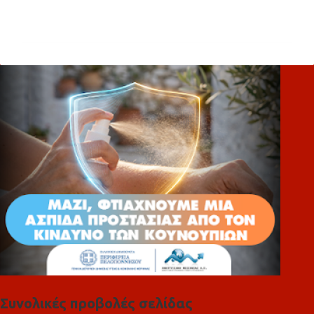
Σ
χ
ό
λ
ι
α
Συνολικές προβολές σελίδας