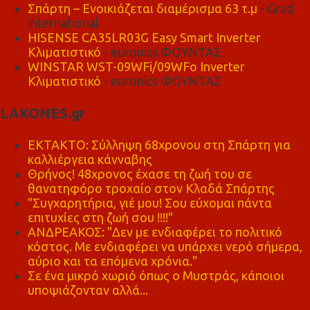
Σπάρτη – Ενοικιάζεται διαμέρισμα 63 τ.μ
- Grad
international
HISENSE CA35LR03G Easy Smart Inverter
Κλιματιστικό
- euronics ΦΟΥΝΤΑΣ
WINSTAR WST-09WFi/09WFo Inverter
Κλιματιστικό
- euronics ΦΟΥΝΤΑΣ
LAKONES.gr
ΕΚΤΑΚΤΟ: Σύλληψη 68χρονου στη Σπάρτη για
καλλιέργεια κάνναβης
Θρήνος! 48χρονος έχασε τη ζωή του σε
θανατηφόρο τροχαίο στον Κλαδά Σπάρτης
"Συγχαρητήρια, γιέ μου! Σου εύχομαι πάντα
επιτυχίες στη ζωή σου !!!!"
ΑΝΔΡΕΑΚΟΣ: "Δεν με ενδιαφέρει το πολιτικό
κόστος. Με ενδιαφέρει να υπάρχει νερό σήμερα,
αύριο και τα επόμενα χρόνια."
Σε ένα μικρό χωριό όπως ο Μυστράς, κάποιοι
υποψιάζονταν αλλά...