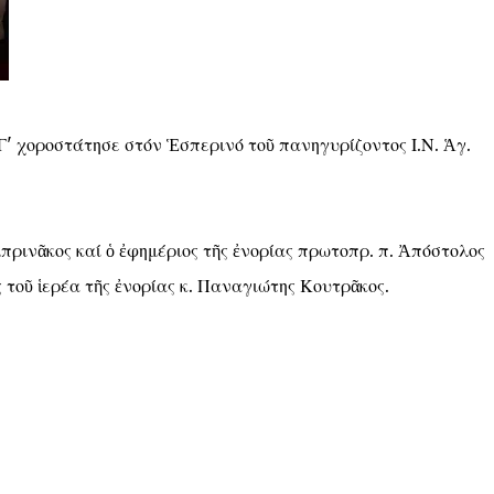
' χοροστάτησε στόν Ἑσπερινό τοῦ πανηγυρίζοντος Ι.Ν. Ἁγ.
πρινᾶκος καί ὁ ἐφημέριος τῆς ἐνορίας πρωτοπρ. π. Ἀπόστολος
ς τοῦ ἱερέα τῆς ἐνορίας κ. Παναγιώτης Κουτρᾶκος.