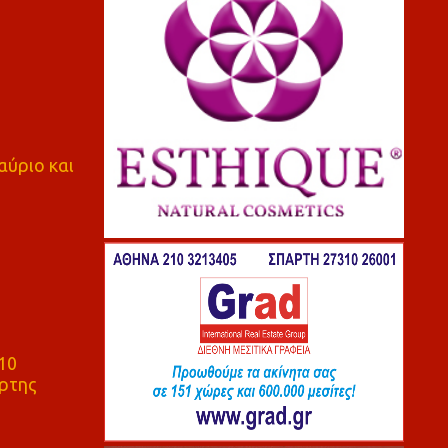
αύριο και
10
ρτης