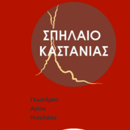
Γεωπάρκο
Αγίου
Νικολάου