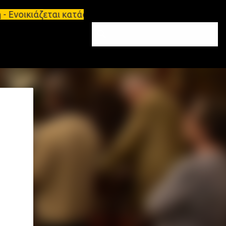
ζεται κατάστημα 134 τ.μ, με υπόγειο 124τ.μ και πα