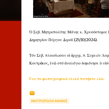
Ὁ Σεβ. Μητροπολίτης Μάνης κ. Χρυσόστομος Γ
Δημητρίου Πύργου Διροῦ (25/10/2024).
Τόν Σεβ. πλαισίωσαν οἱ ἀρχιμ. π. Συμεών Λαμ
Κουτρᾶκος, ἐνῶ στό ἀναλόγιο διηκόνησε ὁ υἱό
Για το φωτογραφικό υλικό πατήστε εδώ.
ΜΗΤΡΟΠΟΛΗ ΜΑΝΗΣ