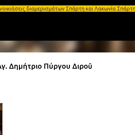
Μετάβαση στο κύριο περιεχόμενο
διαμερισμάτων Σπάρτη και Λακωνία Σπάρτη - Ενοικιά
Ἁγ. Δημήτριο Πύργου Διροῦ