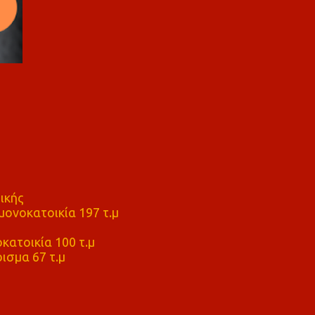
ικής
ονοκατοικία 197 τ.μ
μ
κατοικία 100 τ.μ
ισμα 67 τ.μ