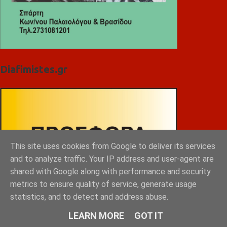
Diafimistes.gr
This site uses cookies from Google to deliver its services
and to analyze traffic. Your IP address and user-agent are
shared with Google along with performance and security
metrics to ensure quality of service, generate usage
statistics, and to detect and address abuse.
LEARN MORE
GOT IT