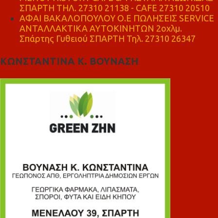
ΣΠΑΡΤΗ ΤΗΛ. 27310 21138 - CAFE 27310 20510
ΑΦΑΙ ΒΑΚΑΛΟΠΟΥΛΟΥ Ο.Ε ΠΩΛΗΣΕΙΣ SERVICE
ΑΝΤΑΛΛΑΚΤΙΚΑ ΑΥΤΟΚΙΝΗΤΩΝ 2οχλμ.
Σπάρτης Γυθειού ΣΠΑΡΤΗ Τηλ. 27310 26347
ΚΩΝΣΤΑΝΤΙΝΑ Κ. ΒΟΥΝΑΣΗ