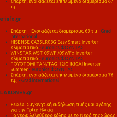
Σπάρτη, ενοικιάζεται επιπλωμένο διαμέρισμα 67
τ.μ
e-info.gr
Σπάρτη – Ενοικιάζεται διαμέρισμα 63 τ.μ
- Grad
international
HISENSE CA35LR03G Easy Smart Inverter
Κλιματιστικό
- euronics ΦΟΥΝΤΑΣ
WINSTAR WST-09WFi/09WFo Inverter
Κλιματιστικό
- euronics ΦΟΥΝΤΑΣ
TOYOTOMI TAN/TAG-12IG IKIGAI Inverter –
Summer
- euronics ΦΟΥΝΤΑΣ
Σπάρτη, ενοικιάζεται επιπλωμένο διαμέρισμα 76
τ.μ,
- Grad international
LAKONES.gr
Ρειχέα: Συγκινητική εκδήλωση τιμής και αγάπης
για την Τρίτη Ηλικία
Το νεοφιλελεύθερο κόλπο με το Νερό της χώρας