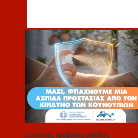
χ
ό
λ
ι
α
Συνολικές προβολές σελίδας