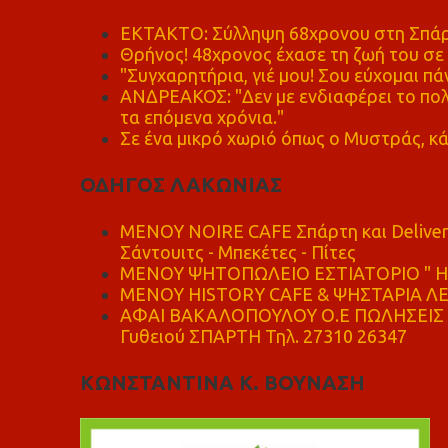
ΕΚΤΑΚΤΟ: Σύλληψη 68χρονου στη Σπάρτ
Θρήνος! 48χρονος έχασε τη ζωή του σ
"Συγχαρητήρια, γιέ μου! Σου εύχομαι πάν
ΑΝΔΡΕΑΚΟΣ: "Δεν με ενδιαφέρει το πολι
τα επόμενα χρόνια."
Σε ένα μικρό χωριό όπως ο Μυστράς, κά
ΟΔΗΓΟΣ ΛΑΚΩΝΙΑΣ
MENOY NOIRE CAFE Σπάρτη και Delive
Σάντουιτς - Μπεκέτες - Πίτες
ΜΕΝΟΥ ΨΗΤΟΠΩΛΕΙΟ ΕΣΤΙΑΤΟΡΙΟ " Η 
ΜΕΝΟΥ HISTORY CAFE & ΨΗΣΤΑΡΙΑ ΛΕΩ
ΑΦΑΙ ΒΑΚΑΛΟΠΟΥΛΟΥ Ο.Ε ΠΩΛΗΣΕΙΣ 
Γυθειού ΣΠΑΡΤΗ Τηλ. 27310 26347
ΚΩΝΣΤΑΝΤΙΝΑ Κ. ΒΟΥΝΑΣΗ