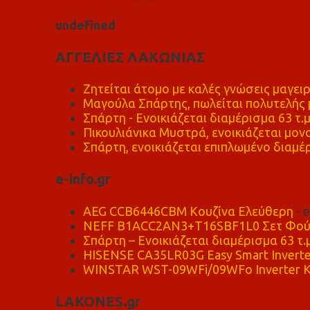
u
n
d
e
f
n
e
d
ΑΓΓΕΛΙΕΣ ΛΑΚΩΝΙΑΣ
Ζητείται άτομο με καλές γνώσεις μαγειρ
Μαγούλα Σπάρτης, πωλείται πολυτελής μ
Σπάρτη - Ενοικιάζεται διαμέρισμα 63 τ.
Πικουλιάνικα Μυστρά, ενοικιάζεται μονο
Σπάρτη, ενοικιάζεται επιπλωμένο διαμέρ
e-info.gr
AEG CCB6446CBM Κουζίνα Ελεύθερη
- 
NEFF B1ACC2AN3+T16SBF1L0 Σετ Φού
Σπάρτη – Ενοικιάζεται διαμέρισμα 63 τ.
HISENSE CA35LR03G Easy Smart Inverte
WINSTAR WST-09WFi/09WFo Inverter Κ
LAKONES.gr