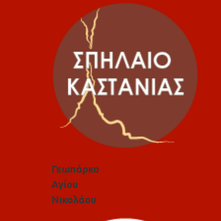
Γεωπάρκο
Αγίου
Νικολάου