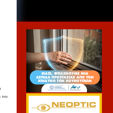
ι
α του