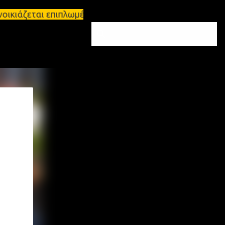
οικιάζεται επιπλωμένο διαμέρισμα 65τ.μ Σπάρτη - π