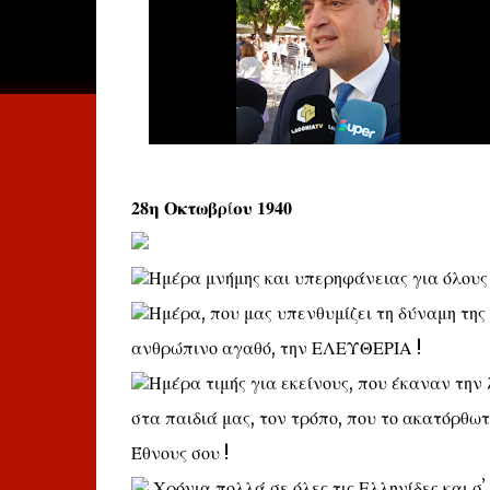
𝟐𝟖𝛈 𝚶𝛋𝛕𝛚𝛃𝛒ί𝛐𝛖 𝟏𝟗𝟒𝟎
Ημέρα μνήμης και υπερηφάνειας για όλους 
Ημέρα, που μας υπενθυμίζει τη δύναμη της
ανθρώπινο αγαθό, την ΕΛΕΥΘΕΡΙΑ !
Ημέρα τιμής για εκείνους, που έκαναν την 
στα παιδιά μας, τον τρόπο, που το ακατόρθωτ
Έθνους σου !
Χρόνια πολλά σε όλες τις Ελληνίδες και σʼ