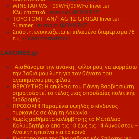
WINSTAR WST-09WFi/09WFo Inverter
Κλιματιστικό
- euronics ΦΟΥΝΤΑΣ
TOYOTOMI TAN/TAG-12IG IKIGAI Inverter –
Summer
- euronics ΦΟΥΝΤΑΣ
Σπάρτη, ενοικιάζεται επιπλωμένο διαμέρισμα 76
τ.μ,
- Grad international
LAKONES.gr
"Αισθάνομαι την ανάγκη , φίλοι μου, να εκφράσω
την βαθιά μου λύπη για τον θάνατο του
αγαπημένου μας φίλου"
ΒΕΡΟΥΤΗΣ: Η απώλεια του Γιάννη Βαρβιτσιώτη
σηματοδοτεί το τέλος μιας σπουδαίας πολιτικής
διαδρομής
ΠΡΟΣΟΧΗ! Παραμένει υψηλός ο κίνδυνος
πυρκαγιάς σε όλη τη Λακωνία
Χωρίς μαθήματα κολύμβησης το Ματάλειο
Κολυμβητήριο από τις 10 έως τις 14 Αυγούστου –
Ανοικτή η πισίνα για το κοινό
Κινητοποίηση της Πυροσβεστικής Σπάρτης για