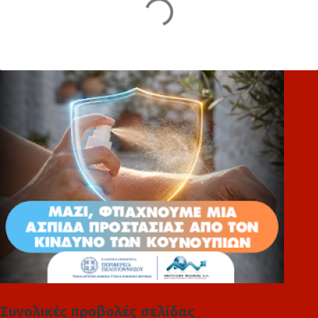
Σ
χ
ό
λ
ι
α
Συνολικές προβολές σελίδας