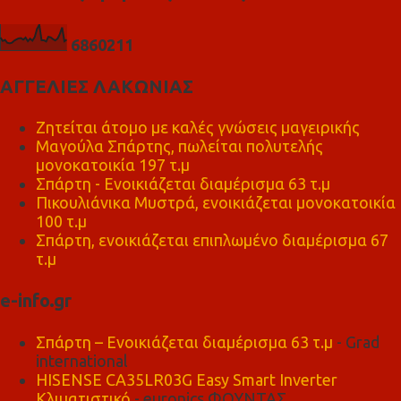
6
8
6
0
2
1
1
ΑΓΓΕΛΙΕΣ ΛΑΚΩΝΙΑΣ
Ζητείται άτομο με καλές γνώσεις μαγειρικής
Μαγούλα Σπάρτης, πωλείται πολυτελής
μονοκατοικία 197 τ.μ
Σπάρτη - Ενοικιάζεται διαμέρισμα 63 τ.μ
Πικουλιάνικα Μυστρά, ενοικιάζεται μονοκατοικία
100 τ.μ
Σπάρτη, ενοικιάζεται επιπλωμένο διαμέρισμα 67
τ.μ
e-info.gr
Σπάρτη – Ενοικιάζεται διαμέρισμα 63 τ.μ
- Grad
international
HISENSE CA35LR03G Easy Smart Inverter
Κλιματιστικό
- euronics ΦΟΥΝΤΑΣ