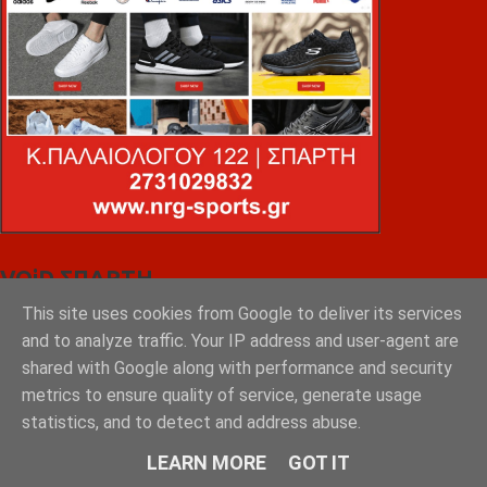
VOiD ΣΠΑΡΤΗ
This site uses cookies from Google to deliver its services
and to analyze traffic. Your IP address and user-agent are
shared with Google along with performance and security
metrics to ensure quality of service, generate usage
statistics, and to detect and address abuse.
LEARN MORE
GOT IT