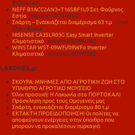
ΦΟΥΝΤΑΣ
NEFF B1ACC2AN3+T16SBF1L0 Σετ Φούρνος
Εστία
- euronics ΦΟΥΝΤΑΣ
Σπάρτη – Ενοικιάζεται διαμέρισμα 63 τ.μ
- Grad
international
HISENSE CA35LR03G Easy Smart Inverter
Κλιματιστικό
- euronics ΦΟΥΝΤΑΣ
WINSTAR WST-09WFi/09WFo Inverter
Κλιματιστικό
- euronics ΦΟΥΝΤΑΣ
LAKONES.gr
ΣΚΟΥΡΑ: ΜΝΗΜΕΣ ΑΠΟ ΑΓΡΟΤΙΚΗ ΖΩΗ ΣΤΟ
ΥΠΑΙΘΡΙΟ ΑΓΡΟΤΙΚΟ ΜΟΥΣΕΙΟ
Όλοι προσοχή! Η Λακωνία στο ΠΟΡΤΟΚΑΛΙ
Πρόσκληση προς τους Ομογενείς μας
Σπάρτη, ενοικιάζεται διαμέρισμα 80 τ.μ
ΕΚΤΑΚΤΗ ΠΡΟΕΙΔΟΠΟΙΗΣΗ! Οι πολίτες να
αποφεύγουν ενέργειες στην ύπαιθρο που
μπορούν να προκαλέσουν πυρκαγιά