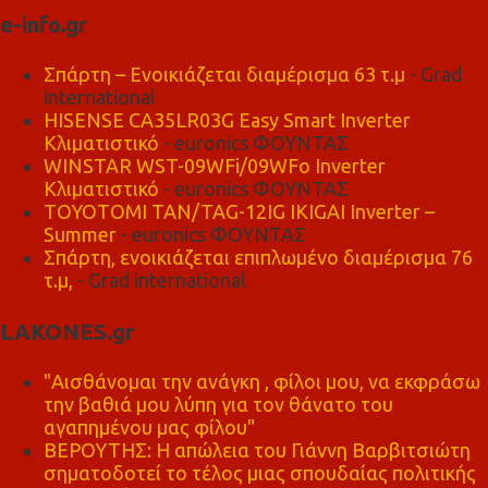
e-info.gr
Σπάρτη – Ενοικιάζεται διαμέρισμα 63 τ.μ
- Grad
international
HISENSE CA35LR03G Easy Smart Inverter
Κλιματιστικό
- euronics ΦΟΥΝΤΑΣ
WINSTAR WST-09WFi/09WFo Inverter
Κλιματιστικό
- euronics ΦΟΥΝΤΑΣ
TOYOTOMI TAN/TAG-12IG IKIGAI Inverter –
Summer
- euronics ΦΟΥΝΤΑΣ
Σπάρτη, ενοικιάζεται επιπλωμένο διαμέρισμα 76
τ.μ,
- Grad international
LAKONES.gr
"Αισθάνομαι την ανάγκη , φίλοι μου, να εκφράσω
την βαθιά μου λύπη για τον θάνατο του
αγαπημένου μας φίλου"
ΒΕΡΟΥΤΗΣ: Η απώλεια του Γιάννη Βαρβιτσιώτη
σηματοδοτεί το τέλος μιας σπουδαίας πολιτικής