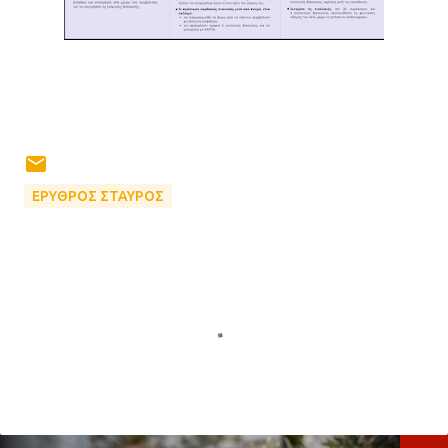
ΕΡΥΘΡΟΣ ΣΤΑΥΡΟΣ
Σ
χ
ό
λ