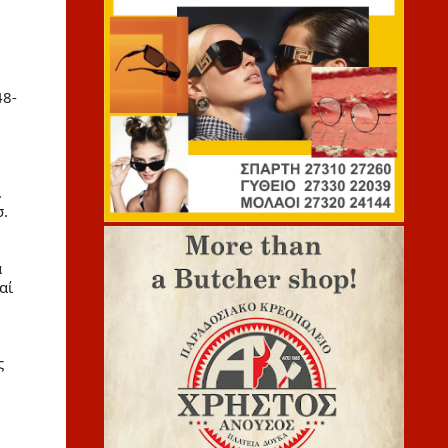
48-
.
σ.
α
αί
ς