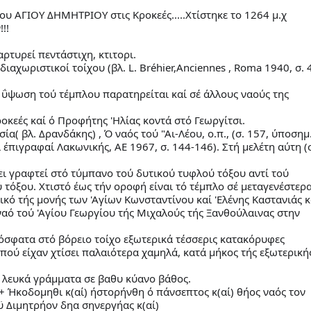
του ΑΓΙΟΥ ΔΗΜΗΤΡΙΟΥ στις Κροκεές.....Χτίστηκε το 1264 μ.χ
!!
ρτυρεί πεντάστιχη, κτιτορι.
ιαχωριστικοί τοίχου (βλ. L. Bréhier,Anciennes , Roma 1940, σ. 
α ΰψωση τού τέμπλου παρατηρείται καί σέ άλλους ναούς της
ροκεές καί ό Προφήτης 'Ηλίας κοντά στό Γεωργίτσι.
( βλ. Δρανδάκης) , Ό ναός τού "Αι-Λέου, ο.π., (σ. 157, ύποσημ
οί έπιγραφαί Λακωνικής, ΑΕ 1967, σ. 144-146). Στή μελέτη αύτη (
ει γραφτεί στό τύμπανο τού δυτικού τυφλού τόξου αντί τού
τόξου. Χτιστό έως τήν οροφή είναι τό τέμπλο σέ μεταγενέστερ
κό τής μονής των 'Αγίων Κωνσταντίνου καί 'Ελένης Καστανιάς κ
αό τού 'Αγίου Γεωργίου τής Μιχαλούς τής Ξανθούλαινας στην
όσφατα στό βόρειο τοίχο εξωτερικά τέσσερις κατακόρυφες
 πού είχαν χτίσει παλαιότερα χαμηλά, κατά μήκος τής εξωτερική
ό λευκά γράμματα σε βαθυ κύανο βάθος.
 Ήκοδομηθι κ(αί) ήστορήνθη ό πάνσεπτος κ(αί) θήος ναός τον
ϋ Διμητρήον δηα σηνεργήας κ(αί)