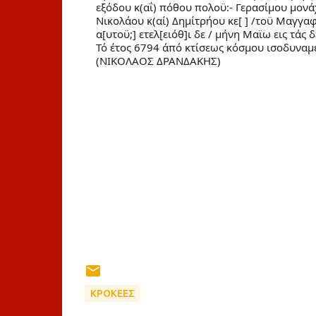
εξόδου κ(αΐ) πόθου πολοϋ:- Γερασίμου μονάχ
Νικολάου κ(αί) Δημίτρήου κε[ ] /τοϋ Μαγγαφ
α[υτοϋ;] ετελ[ειόθ]ι δε / μήνη Μαϊω εις τάς δέ
Τό έτος 6794 άπό κτίσεως κόσμου ισοδυναμεί 
(ΝΙΚΟΛΑΟΣ ΔΡΑΝΔΑΚΗΣ)
ΚΡΟΚΕΕΣ