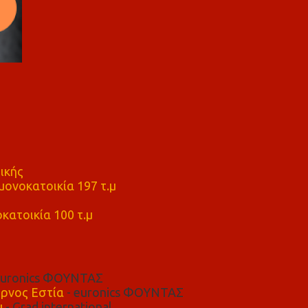
ικής
ονοκατοικία 197 τ.μ
μ
κατοικία 100 τ.μ
euronics ΦΟΥΝΤΑΣ
ρνος Εστία
- euronics ΦΟΥΝΤΑΣ
μ
- Grad international