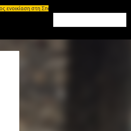
η Σπάρτη Ενοικιάσεις διαμερισμάτων Σπάρτη και Λακ