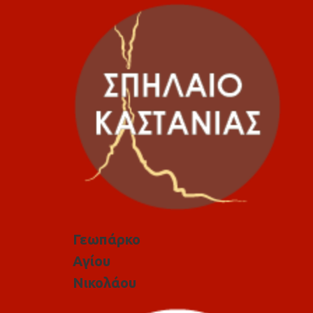
Γεωπάρκο
Αγίου
Νικολάου