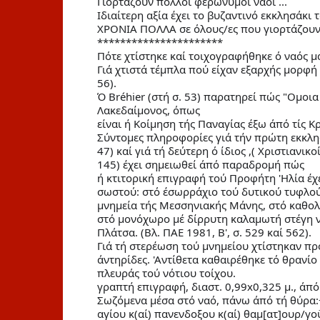
Γιορτάζουν πολλοί φερώνυμοι ναοί ...
Ιδιαίτερη αξία έχει το βυζαντινό εκκλησάκι 
ΧΡΟΝΙΑ ΠΟΛΛΑ σε όλους/ες που γιορτάζουν!
**********************
Πότε
χτίστηκε καί τοιχογραφήθηκε ό ναός μα
Γιά χτιστά τέμπλα πού είχαν εξαρχής μορφή δ
56).
Ό Bréhier (στή σ. 53) παρατηρεί πώς "Ομοι
Λακεδαίμονος, όπως
είναι ή Κοίμηση τής Παναγίας έξω άπό τίς Κ
Σύντομες πληροφορίες γιά τήν πρώτη εκκλησία
47) καί γιά τή δεύτερη ό ίδιος ,( Χριστιανικ
145) έχει σημειωθεί άπό παραδρομή πώς
ή κτιτορική επιγραφή τού Προφήτη 'Ηλία έχ
σωστού: στό έσωρράχιο τού δυτικού τυφλού 
μνημεία τής Μεσσηνιακής Μάνης, στό καθολι
στό μονόχωρο μέ δίρρυτη καλαμωτή στέγη ν
Πλάτσα. (Βλ. ΠΑΕ 1981, Β', σ. 529 καί 562).
Γιά τή στερέωση τού μνημείου χτίστηκαν πρ
άντηρίδες. 'Αντίθετα καθαιρέθηκε τό θρανίο
πλευράς τού νότιου τοίχου.
γραπτή επιγραφή, διαστ. 0,99x0,325 μ., άπ
Σωζόμενα μέσα στό ναό, πάνω άπό τή θύρα:+
αγίου κ(αί) πανενδοξου κ(αί) θαμ[ατ]ουρ/γο