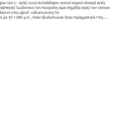
ου τον [-- κ(αί) των] αυταδέλφον αυτού κηροϋ Κοσμά κ(αί)
α[Ηκ(αί) Ίω(άννον) τον Κούρολη άμα σημδήο κ(αί) τον τεκνον
κα εν ετει,ςψιιδ' ινδ(ικτιώνος) to'.
με τό 1286 μ.Χ., όταν ήίνδικτιώνα ήταν πραγματικά 14η......