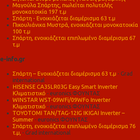
Μαγούλα Σπάρτης, πωλείται πολυτελής
μονοκατοικία 197 τ.μ
Σπάρτη - Ενοικιάζεται διαμέρισμα 63 τ.μ
Πικουλιάνικα Μυστρά, ενοικιάζεται μονοκατοικία
100 τ.μ
Σπάρτη, ενοικιάζεται επιπλωμένο διαμέρισμα 67
τ.μ
e-info.gr
Σπάρτη – Ενοικιάζεται διαμέρισμα 63 τ.μ
- Grad
international
HISENSE CA35LR03G Easy Smart Inverter
Κλιματιστικό
- euronics ΦΟΥΝΤΑΣ
WINSTAR WST-09WFi/09WFo Inverter
Κλιματιστικό
- euronics ΦΟΥΝΤΑΣ
TOYOTOMI TAN/TAG-12IG IKIGAI Inverter –
Summer
- euronics ΦΟΥΝΤΑΣ
Σπάρτη, ενοικιάζεται επιπλωμένο διαμέρισμα 76
τ.μ,
- Grad international