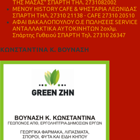
ΤΗΣ ΜΑΣΑΣ" ΣΠΑΡΤΗ ΤΗΛ. 2731082002
ΜΕΝΟΥ HISTORY CAFE & ΨΗΣΤΑΡΙΑ ΛΕΩΝΙΔΑΣ
ΣΠΑΡΤΗ ΤΗΛ. 27310 21138 - CAFE 27310 20510
ΑΦΑΙ ΒΑΚΑΛΟΠΟΥΛΟΥ Ο.Ε ΠΩΛΗΣΕΙΣ SERVICE
ΑΝΤΑΛΛΑΚΤΙΚΑ ΑΥΤΟΚΙΝΗΤΩΝ 2οχλμ.
Σπάρτης Γυθειού ΣΠΑΡΤΗ Τηλ. 27310 26347
ΚΩΝΣΤΑΝΤΙΝΑ Κ. ΒΟΥΝΑΣΗ