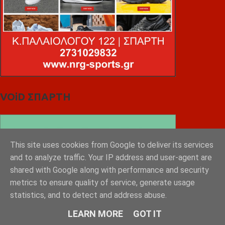
VOiD ΣΠΑΡΤΗ
This site uses cookies from Google to deliver its services
and to analyze traffic. Your IP address and user-agent are
shared with Google along with performance and security
metrics to ensure quality of service, generate usage
statistics, and to detect and address abuse.
LEARN MORE
GOT IT