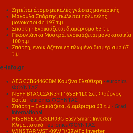
Ζητείται άτομο με καλές γνώσεις μαγειρικής
Μαγούλα Σπάρτης, πωλείται πολυτελής
μονοκατοικία 197 τ.μ
Σπάρτη - Ενοικιάζεται διαμέρισμα 63 τ.μ
Πικουλιάνικα Μυστρά, ενοικιάζεται μονοκατοικία
100 τ.μ
Σπάρτη, ενοικιάζεται επιπλωμένο διαμέρισμα 67
τ.μ
e-info.gr
AEG CCB6446CBM Κουζίνα Ελεύθερη
- euronics
ΦΟΥΝΤΑΣ
NEFF B1ACC2AN3+T16SBF1L0 Σετ Φούρνος
Εστία
- euronics ΦΟΥΝΤΑΣ
Σπάρτη – Ενοικιάζεται διαμέρισμα 63 τ.μ
- Grad
international
HISENSE CA35LR03G Easy Smart Inverter
Κλιματιστικό
- euronics ΦΟΥΝΤΑΣ
WINSTAR WST-09WFi/09WFo Inverter