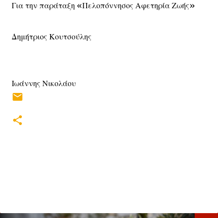
Για την παράταξη «Πελοπόννησος Αφετηρία Ζωής»
Δημήτριος Κουτσούλης
Ιωάννης Νικολάου
Σ
χ
ό
λ