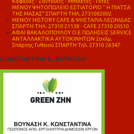
Καφέδες - Σάντουιτς - Μπεκέτες - Πίτες
ΜΕΝΟΥ ΨΗΤΟΠΩΛΕΙΟ ΕΣΤΙΑΤΟΡΙΟ " Η ΠΙΑΤΣΑ
ΤΗΣ ΜΑΣΑΣ" ΣΠΑΡΤΗ ΤΗΛ. 2731082002
ΜΕΝΟΥ HISTORY CAFE & ΨΗΣΤΑΡΙΑ ΛΕΩΝΙΔΑΣ
ΣΠΑΡΤΗ ΤΗΛ. 27310 21138 - CAFE 27310 20510
ΑΦΑΙ ΒΑΚΑΛΟΠΟΥΛΟΥ Ο.Ε ΠΩΛΗΣΕΙΣ SERVICE
ΑΝΤΑΛΛΑΚΤΙΚΑ ΑΥΤΟΚΙΝΗΤΩΝ 2οχλμ.
Σπάρτης Γυθειού ΣΠΑΡΤΗ Τηλ. 27310 26347
ΚΩΝΣΤΑΝΤΙΝΑ Κ. ΒΟΥΝΑΣΗ