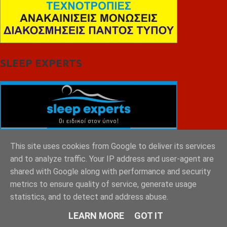
SLEEP EXPERTS
This site uses cookies from Google to deliver its services
and to analyze traffic. Your IP address and user-agent are
shared with Google along with performance and security
metrics to ensure quality of service, generate usage
statistics, and to detect and address abuse.
LEARN MORE
GOT IT