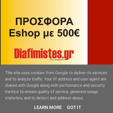
This site uses cookies from Google to deliver its services
and to analyze traffic. Your IP address and user-agent are
shared with Google along with performance and security
metrics to ensure quality of service, generate usage
ΒΕΚΡΑΚΟΣ
statistics, and to detect and address abuse.
LEARN MORE
GOT IT