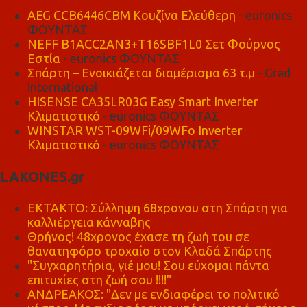
AEG CCB6446CBM Κουζίνα Ελεύθερη
- euronics
ΦΟΥΝΤΑΣ
NEFF B1ACC2AN3+T16SBF1L0 Σετ Φούρνος
Εστία
- euronics ΦΟΥΝΤΑΣ
Σπάρτη – Ενοικιάζεται διαμέρισμα 63 τ.μ
- Grad
international
HISENSE CA35LR03G Easy Smart Inverter
Κλιματιστικό
- euronics ΦΟΥΝΤΑΣ
WINSTAR WST-09WFi/09WFo Inverter
Κλιματιστικό
- euronics ΦΟΥΝΤΑΣ
LAKONES.gr
ΕΚΤΑΚΤΟ: Σύλληψη 68χρονου στη Σπάρτη για
καλλιέργεια κάνναβης
Θρήνος! 48χρονος έχασε τη ζωή του σε
θανατηφόρο τροχαίο στον Κλαδά Σπάρτης
"Συγχαρητήρια, γιέ μου! Σου εύχομαι πάντα
επιτυχίες στη ζωή σου !!!!"
ΑΝΔΡΕΑΚΟΣ: "Δεν με ενδιαφέρει το πολιτικό