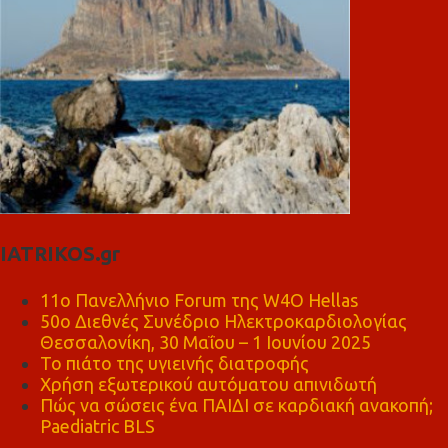
IATRIKOS.gr
11ο Πανελλήνιο Forum της W4O Hellas
50ο Διεθνές Συνέδριο Ηλεκτροκαρδιολογίας
Θεσσαλονίκη, 30 Μαΐου – 1 Ιουνίου 2025
Το πιάτο της υγιεινής διατροφής
Χρήση εξωτερικού αυτόματου απινιδωτή
Πώς να σώσεις ένα ΠΑΙΔΙ σε καρδιακή ανακοπή;
Paediatric BLS