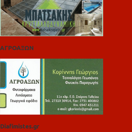
ΑΓΡΟΑΞΩΝ
Diafimistes.gr