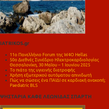
IATRIKOS.gr
11ο Πανελλήνιο Forum της W4O Hellas
50ο Διεθνές Συνέδριο Ηλεκτροκαρδιολογίας
Θεσσαλονίκη, 30 Μαΐου – 1 Ιουνίου 2025
Το πιάτο της υγιεινής διατροφής
Χρήση εξωτερικού αυτόματου απινιδωτή
Πώς να σώσεις ένα ΠΑΙΔΙ σε καρδιακή ανακοπή;
Paediatric BLS
ΨΗΣΤΑΡΙΑ ΚΑΦΕ ΛΕΩΝΙΔΑΣ ΣΠΑΡΤΗ