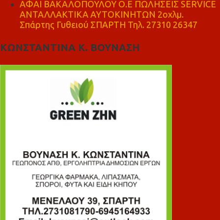
ΑΦΑΙ ΒΑΚΑΛΟΠΟΥΛΟΥ Ο.Ε ΠΩΛΗΣΕΙΣ SERVICE
ΑΝΤΑΛΛΑΚΤΙΚΑ ΑΥΤΟΚΙΝΗΤΩΝ 2οχλμ.
Σπάρτης Γυθειού ΣΠΑΡΤΗ Τηλ. 27310 26347
ΚΩΝΣΤΑΝΤΙΝΑ Κ. ΒΟΥΝΑΣΗ