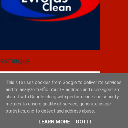
ESTHIQUE
This site uses cookies from Google to deliver its services
and to analyze traffic. Your IP address and user-agent are
shared with Google along with performance and security
metrics to ensure quality of service, generate usage
statistics, and to detect and address abuse.
LEARN MORE
GOT IT