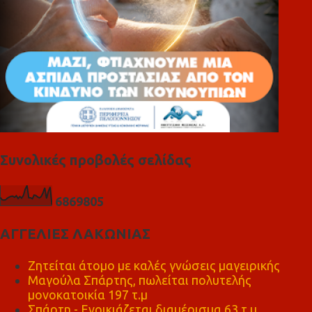
Συνολικές προβολές σελίδας
6
8
6
9
8
0
5
ΑΓΓΕΛΙΕΣ ΛΑΚΩΝΙΑΣ
Ζητείται άτομο με καλές γνώσεις μαγειρικής
Μαγούλα Σπάρτης, πωλείται πολυτελής
μονοκατοικία 197 τ.μ
Σπάρτη - Ενοικιάζεται διαμέρισμα 63 τ.μ