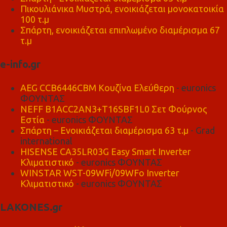
Πικουλιάνικα Μυστρά, ενοικιάζεται μονοκατοικία
100 τ.μ
Σπάρτη, ενοικιάζεται επιπλωμένο διαμέρισμα 67
τ.μ
e-info.gr
AEG CCB6446CBM Κουζίνα Ελεύθερη
- euronics
ΦΟΥΝΤΑΣ
NEFF B1ACC2AN3+T16SBF1L0 Σετ Φούρνος
Εστία
- euronics ΦΟΥΝΤΑΣ
Σπάρτη – Ενοικιάζεται διαμέρισμα 63 τ.μ
- Grad
international
HISENSE CA35LR03G Easy Smart Inverter
Κλιματιστικό
- euronics ΦΟΥΝΤΑΣ
WINSTAR WST-09WFi/09WFo Inverter
Κλιματιστικό
- euronics ΦΟΥΝΤΑΣ
LAKONES.gr