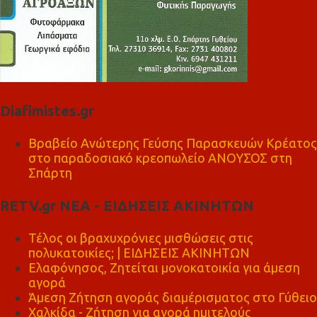
Diafimistes.gr
Βραβείο Ανώτερης Γεύσης Παρασκευών Κρέατος
στο παραδοσιακό κρεοπωλείο ΑΝΟΥΣΟΣ στη
Σπάρτη
RETV.gr ΝΕΑ - ΕΙΔΗΣΕΙΣ ΑΚΙΝΗΤΩΝ
Τέλος οι βραχυχρόνιες μισθώσεις στις
πολυκατοικίες; | ΕΙΔΗΣΕΙΣ ΑΚΙΝΗΤΩΝ
Ελαφόνησος, Ζητείται μονοκατοικία για άμεση
αγορά
Άμεση Ζήτηση αγοράς διαμέρισματος στο Γύθειο
Χαλκίδα - Ζήτηση για αγορά ημιτελούς