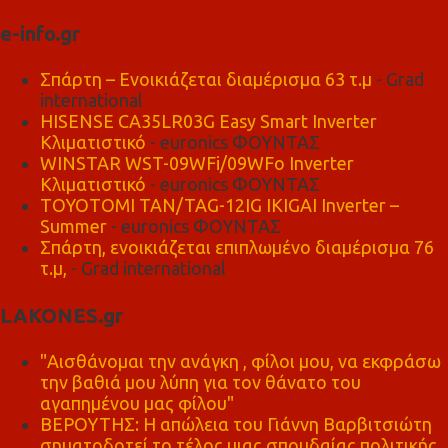
e-info.gr
Σπάρτη – Ενοικιάζεται διαμέρισμα 63 τ.μ
- Grad
international
HISENSE CA35LR03G Easy Smart Inverter
Κλιματιστικό
- euronics ΦΟΥΝΤΑΣ
WINSTAR WST-09WFi/09WFo Inverter
Κλιματιστικό
- euronics ΦΟΥΝΤΑΣ
TOYOTOMI TAN/TAG-12IG IKIGAI Inverter –
Summer
- euronics ΦΟΥΝΤΑΣ
Σπάρτη, ενοικιάζεται επιπλωμένο διαμέρισμα 76
τ.μ,
- Grad international
LAKONES.gr
"Αισθάνομαι την ανάγκη , φίλοι μου, να εκφράσω
την βαθιά μου λύπη για τον θάνατο του
αγαπημένου μας φίλου"
ΒΕΡΟΥΤΗΣ: Η απώλεια του Γιάννη Βαρβιτσιώτη
σηματοδοτεί το τέλος μιας σπουδαίας πολιτικής