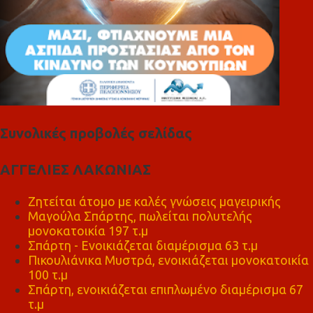
Συνολικές προβολές σελίδας
ΑΓΓΕΛΙΕΣ ΛΑΚΩΝΙΑΣ
Ζητείται άτομο με καλές γνώσεις μαγειρικής
Μαγούλα Σπάρτης, πωλείται πολυτελής
μονοκατοικία 197 τ.μ
Σπάρτη - Ενοικιάζεται διαμέρισμα 63 τ.μ
Πικουλιάνικα Μυστρά, ενοικιάζεται μονοκατοικία
100 τ.μ
Σπάρτη, ενοικιάζεται επιπλωμένο διαμέρισμα 67
τ.μ