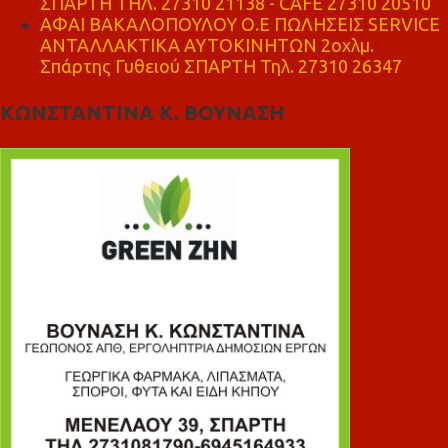
ΣΠΑΡΤΗ ΤΗΛ. 27310 21138 - CAFE 27310 20510
ΑΦΑΙ ΒΑΚΑΛΟΠΟΥΛΟΥ Ο.Ε ΠΩΛΗΣΕΙΣ SERVICE
ΑΝΤΑΛΛΑΚΤΙΚΑ ΑΥΤΟΚΙΝΗΤΩΝ 2οχλμ.
Σπάρτης Γυθειού ΣΠΑΡΤΗ Τηλ. 27310 26347
ΚΩΝΣΤΑΝΤΙΝΑ Κ. ΒΟΥΝΑΣΗ