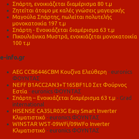
Σπάρτη, ενοικιάζεται διαμέρισμα 80 τ.μ
Ζητείται άτομο με καλές γνώσεις μαγειρικής
Μαγούλα Σπάρτης, πωλείται πολυτελής
μονοκατοικία 197 τ.μ
Σπάρτη - Ενοικιάζεται διαμέρισμα 63 τ.μ
Πικουλιάνικα Μυστρά, ενοικιάζεται μονοκατοικία
100 τ.μ
e-info.gr
AEG CCB6446CBM Κουζίνα Ελεύθερη
- euronics
ΦΟΥΝΤΑΣ
NEFF B1ACC2AN3+T16SBF1L0 Σετ Φούρνος
Εστία
- euronics ΦΟΥΝΤΑΣ
Σπάρτη – Ενοικιάζεται διαμέρισμα 63 τ.μ
- Grad
international
HISENSE CA35LR03G Easy Smart Inverter
Κλιματιστικό
- euronics ΦΟΥΝΤΑΣ
WINSTAR WST-09WFi/09WFo Inverter
Κλιματιστικό
- euronics ΦΟΥΝΤΑΣ