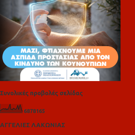
ι
α
Συνολικές προβολές σελίδας
6
8
7
8
1
6
5
ΑΓΓΕΛΙΕΣ ΛΑΚΩΝΙΑΣ