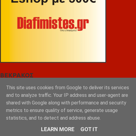
ΒΕΚΡΑΚΟΣ
This site uses cookies from Google to deliver its services
and to analyze traffic. Your IP address and user-agent are
shared with Google along with performance and security
metrics to ensure quality of service, generate usage
statistics, and to detect and address abuse.
LEARN MORE
GOT IT