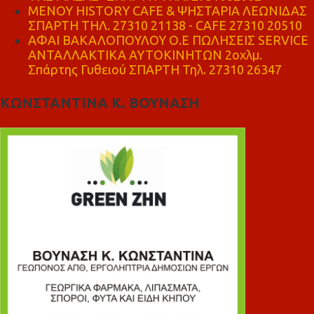
ΜΕΝΟΥ HISTORY CAFE & ΨΗΣΤΑΡΙΑ ΛΕΩΝΙΔΑΣ
ΣΠΑΡΤΗ ΤΗΛ. 27310 21138 - CAFE 27310 20510
ΑΦΑΙ ΒΑΚΑΛΟΠΟΥΛΟΥ Ο.Ε ΠΩΛΗΣΕΙΣ SERVICE
ΑΝΤΑΛΛΑΚΤΙΚΑ ΑΥΤΟΚΙΝΗΤΩΝ 2οχλμ.
Σπάρτης Γυθειού ΣΠΑΡΤΗ Τηλ. 27310 26347
ΚΩΝΣΤΑΝΤΙΝΑ Κ. ΒΟΥΝΑΣΗ