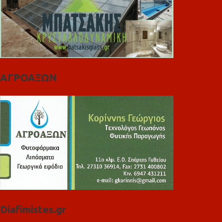
ΑΓΡΟΑΞΩΝ
Diafimistes.gr