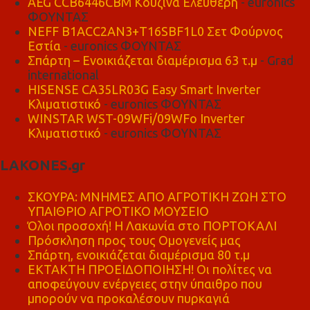
AEG CCB6446CBM Κουζίνα Ελεύθερη
- euronics
ΦΟΥΝΤΑΣ
NEFF B1ACC2AN3+T16SBF1L0 Σετ Φούρνος
Εστία
- euronics ΦΟΥΝΤΑΣ
Σπάρτη – Ενοικιάζεται διαμέρισμα 63 τ.μ
- Grad
international
HISENSE CA35LR03G Easy Smart Inverter
Κλιματιστικό
- euronics ΦΟΥΝΤΑΣ
WINSTAR WST-09WFi/09WFo Inverter
Κλιματιστικό
- euronics ΦΟΥΝΤΑΣ
LAKONES.gr
ΣΚΟΥΡΑ: ΜΝΗΜΕΣ ΑΠΟ ΑΓΡΟΤΙΚΗ ΖΩΗ ΣΤΟ
ΥΠΑΙΘΡΙΟ ΑΓΡΟΤΙΚΟ ΜΟΥΣΕΙΟ
Όλοι προσοχή! Η Λακωνία στο ΠΟΡΤΟΚΑΛΙ
Πρόσκληση προς τους Ομογενείς μας
Σπάρτη, ενοικιάζεται διαμέρισμα 80 τ.μ
ΕΚΤΑΚΤΗ ΠΡΟΕΙΔΟΠΟΙΗΣΗ! Οι πολίτες να
αποφεύγουν ενέργειες στην ύπαιθρο που
μπορούν να προκαλέσουν πυρκαγιά