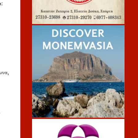
α:
ωνα,
ι