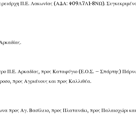
ερειάρχη Π.Ε. Λακωνίας (ΑΔΑ: Ψ09Λ7Λ1-8ΝΩ). Συγκεκριμέν
Αρκαδίας.
ρο Π.Ε. Αρκαδίας, προς Καταφύγιο (Ε.Ο.Σ. – Σπάρτης) Πάρν
ροσο, προς Αγριάνους και προς Καλλιθέα.
α προς Αγ. Βασίλειο, προς Πλατανάκι, προς Παλαιοχώρι κα