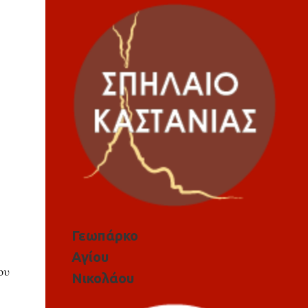
Γεωπάρκο
Αγίου
ου
Νικολάου