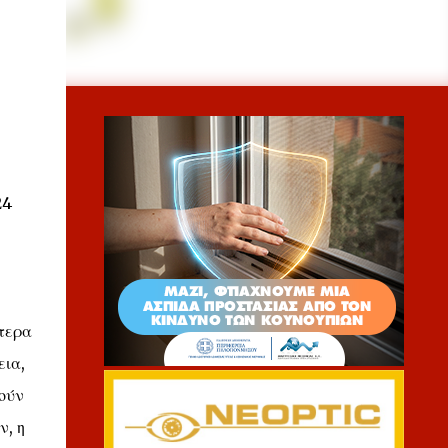
24
ίτερα
εια,
ούν
ν, η