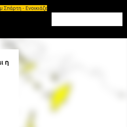
 Σπάρτη - Ενοικιάζεται επιπλωμένο διαμέρισμα 65τ.
ι η