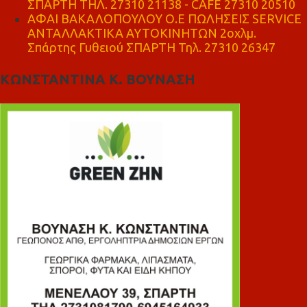
ΣΠΑΡΤΗ ΤΗΛ. 27310 21138 - CAFE 27310 20510
ΑΦΑΙ ΒΑΚΑΛΟΠΟΥΛΟΥ Ο.Ε ΠΩΛΗΣΕΙΣ SERVICE
ΑΝΤΑΛΛΑΚΤΙΚΑ ΑΥΤΟΚΙΝΗΤΩΝ 2οχλμ.
Σπάρτης Γυθειού ΣΠΑΡΤΗ Τηλ. 27310 26347
ΚΩΝΣΤΑΝΤΙΝΑ Κ. ΒΟΥΝΑΣΗ