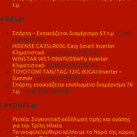
τ.μ
e-info.gr
Σπάρτη – Ενοικιάζεται διαμέρισμα 63 τ.μ
- Grad
international
HISENSE CA35LR03G Easy Smart Inverter
Κλιματιστικό
- euronics ΦΟΥΝΤΑΣ
WINSTAR WST-09WFi/09WFo Inverter
Κλιματιστικό
- euronics ΦΟΥΝΤΑΣ
TOYOTOMI TAN/TAG-12IG IKIGAI Inverter –
Summer
- euronics ΦΟΥΝΤΑΣ
Σπάρτη, ενοικιάζεται επιπλωμένο διαμέρισμα 76
τ.μ,
- Grad international
LAKONES.gr
Ρειχέα: Συγκινητική εκδήλωση τιμής και αγάπης
για την Τρίτη Ηλικία
Το νεοφιλελεύθερο κόλπο με το Νερό της χώρας