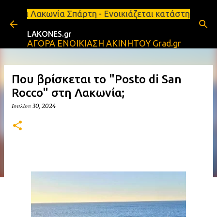
Μετάβαση στο κύριο περιεχόμενο
α Σπάρτη - Ενοικιάζεται κατάστημα 134 τ.μ, με υπό
LAKONES.gr
ΑΓΟΡΑ ΕΝΟΙΚΙΑΣΗ ΑΚΙΝΗΤΟΥ Grad.gr
Που βρίσκεται το "Posto di San
Rocco" στη Λακωνία;
Ιουλίου 30, 2024