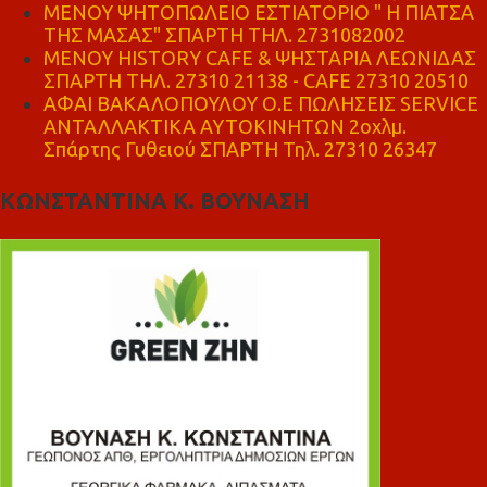
ΜΕΝΟΥ ΨΗΤΟΠΩΛΕΙΟ ΕΣΤΙΑΤΟΡΙΟ " Η ΠΙΑΤΣΑ
ΤΗΣ ΜΑΣΑΣ" ΣΠΑΡΤΗ ΤΗΛ. 2731082002
ΜΕΝΟΥ HISTORY CAFE & ΨΗΣΤΑΡΙΑ ΛΕΩΝΙΔΑΣ
ΣΠΑΡΤΗ ΤΗΛ. 27310 21138 - CAFE 27310 20510
ΑΦΑΙ ΒΑΚΑΛΟΠΟΥΛΟΥ Ο.Ε ΠΩΛΗΣΕΙΣ SERVICE
ΑΝΤΑΛΛΑΚΤΙΚΑ ΑΥΤΟΚΙΝΗΤΩΝ 2οχλμ.
Σπάρτης Γυθειού ΣΠΑΡΤΗ Τηλ. 27310 26347
ΚΩΝΣΤΑΝΤΙΝΑ Κ. ΒΟΥΝΑΣΗ