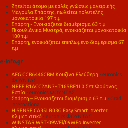
Ζητείται άτομο με καλές γνώσεις μαγειρικής
Μαγούλα Σπάρτης, πωλείται πολυτελής
μονοκατοικία 197 τ.μ
Σπάρτη - Ενοικιάζεται διαμέρισμα 63 τ.μ
Πικουλιάνικα Μυστρά, ενοικιάζεται μονοκατοικία
100 τ.μ
Σπάρτη, ενοικιάζεται επιπλωμένο διαμέρισμα 67
τ.μ
e-info.gr
AEG CCB6446CBM Κουζίνα Ελεύθερη
- euronics
ΦΟΥΝΤΑΣ
NEFF B1ACC2AN3+T16SBF1L0 Σετ Φούρνος
Εστία
- euronics ΦΟΥΝΤΑΣ
Σπάρτη – Ενοικιάζεται διαμέρισμα 63 τ.μ
- Grad
international
HISENSE CA35LR03G Easy Smart Inverter
Κλιματιστικό
- euronics ΦΟΥΝΤΑΣ
WINSTAR WST-09WFi/09WFo Inverter