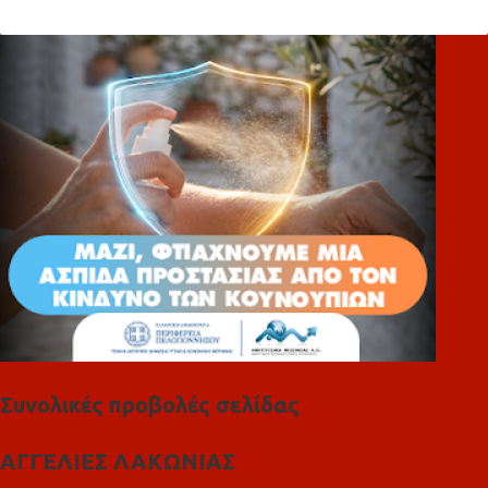
ό
λ
ι
α
Συνολικές προβολές σελίδας
ΑΓΓΕΛΙΕΣ ΛΑΚΩΝΙΑΣ