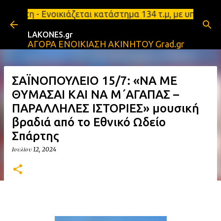
Μετάβαση στο κύριο περιεχόμενο
ικιάζεται κατάστημα 134 τ.μ, με υπόγειο 124τ.μ κα
LAKONES.gr
ΑΓΟΡΑ ΕΝΟΙΚΙΑΣΗ ΑΚΙΝΗΤΟΥ Grad.gr
ΣΑΪΝΟΠΟΥΛΕΙΟ 15/7: «ΝΑ ΜΕ
ΘΥΜΑΣΑΙ ΚΑΙ ΝΑ Μ΄ΑΓΑΠΑΣ –
ΠΑΡΑΛΛΗΛΕΣ ΙΣΤΟΡΙΕΣ» μουσική
βραδιά από το Εθνικό Ωδείο
Σπάρτης
Ιουλίου 12, 2024