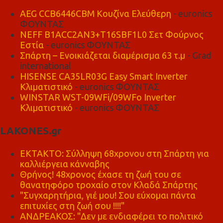
AEG CCB6446CBM Κουζίνα Ελεύθερη
- euronics
ΦΟΥΝΤΑΣ
NEFF B1ACC2AN3+T16SBF1L0 Σετ Φούρνος
Εστία
- euronics ΦΟΥΝΤΑΣ
Σπάρτη – Ενοικιάζεται διαμέρισμα 63 τ.μ
- Grad
international
HISENSE CA35LR03G Easy Smart Inverter
Κλιματιστικό
- euronics ΦΟΥΝΤΑΣ
WINSTAR WST-09WFi/09WFo Inverter
Κλιματιστικό
- euronics ΦΟΥΝΤΑΣ
LAKONES.gr
ΕΚΤΑΚΤΟ: Σύλληψη 68χρονου στη Σπάρτη για
καλλιέργεια κάνναβης
Θρήνος! 48χρονος έχασε τη ζωή του σε
θανατηφόρο τροχαίο στον Κλαδά Σπάρτης
"Συγχαρητήρια, γιέ μου! Σου εύχομαι πάντα
επιτυχίες στη ζωή σου !!!!"
ΑΝΔΡΕΑΚΟΣ: "Δεν με ενδιαφέρει το πολιτικό