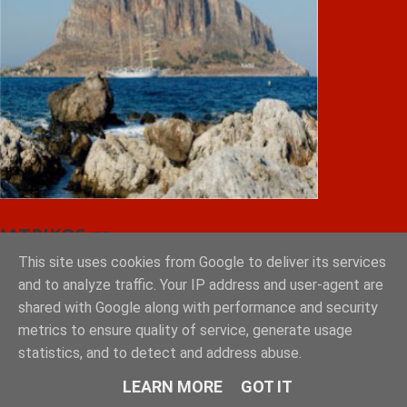
IATRIKOS.gr
This site uses cookies from Google to deliver its services
11ο Πανελλήνιο Forum της W4O Hellas
and to analyze traffic. Your IP address and user-agent are
50ο Διεθνές Συνέδριο Ηλεκτροκαρδιολογίας
shared with Google along with performance and security
Θεσσαλονίκη, 30 Μαΐου – 1 Ιουνίου 2025
metrics to ensure quality of service, generate usage
Το πιάτο της υγιεινής διατροφής
Χρήση εξωτερικού αυτόματου απινιδωτή
statistics, and to detect and address abuse.
Πώς να σώσεις ένα ΠΑΙΔΙ σε καρδιακή ανακοπή;
LEARN MORE
GOT IT
Paediatric BLS