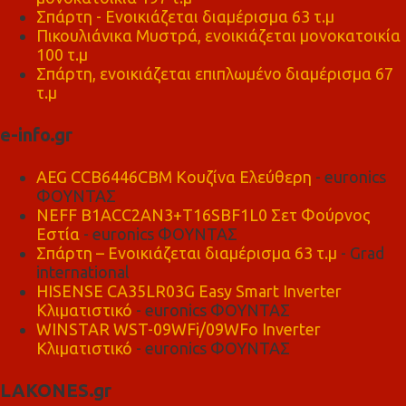
Σπάρτη - Ενοικιάζεται διαμέρισμα 63 τ.μ
Πικουλιάνικα Μυστρά, ενοικιάζεται μονοκατοικία
100 τ.μ
Σπάρτη, ενοικιάζεται επιπλωμένο διαμέρισμα 67
τ.μ
e-info.gr
AEG CCB6446CBM Κουζίνα Ελεύθερη
- euronics
ΦΟΥΝΤΑΣ
NEFF B1ACC2AN3+T16SBF1L0 Σετ Φούρνος
Εστία
- euronics ΦΟΥΝΤΑΣ
Σπάρτη – Ενοικιάζεται διαμέρισμα 63 τ.μ
- Grad
international
HISENSE CA35LR03G Easy Smart Inverter
Κλιματιστικό
- euronics ΦΟΥΝΤΑΣ
WINSTAR WST-09WFi/09WFo Inverter
Κλιματιστικό
- euronics ΦΟΥΝΤΑΣ
LAKONES.gr