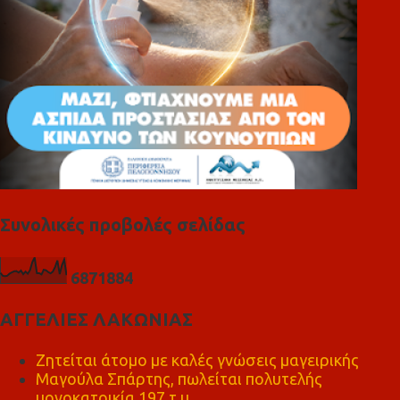
Συνολικές προβολές σελίδας
6
8
7
1
8
8
4
ΑΓΓΕΛΙΕΣ ΛΑΚΩΝΙΑΣ
Ζητείται άτομο με καλές γνώσεις μαγειρικής
Μαγούλα Σπάρτης, πωλείται πολυτελής
μονοκατοικία 197 τ.μ