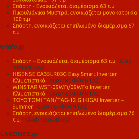
Σπάρτη - Ενοικιάζεται διαμέρισμα 63 τ.μ
Πικουλιάνικα Μυστρά, ενοικιάζεται μονοκατοικία
100 τ.μ
Σπάρτη, ενοικιάζεται επιπλωμένο διαμέρισμα 67
τ.μ
e-info.gr
Σπάρτη – Ενοικιάζεται διαμέρισμα 63 τ.μ
- Grad
international
HISENSE CA35LR03G Easy Smart Inverter
Κλιματιστικό
- euronics ΦΟΥΝΤΑΣ
WINSTAR WST-09WFi/09WFo Inverter
Κλιματιστικό
- euronics ΦΟΥΝΤΑΣ
TOYOTOMI TAN/TAG-12IG IKIGAI Inverter –
Summer
- euronics ΦΟΥΝΤΑΣ
Σπάρτη, ενοικιάζεται επιπλωμένο διαμέρισμα 76
τ.μ,
- Grad international
LAKONES.gr