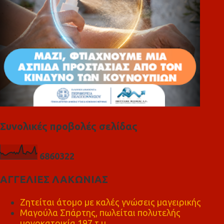
Συνολικές προβολές σελίδας
6
8
6
0
3
2
2
ΑΓΓΕΛΙΕΣ ΛΑΚΩΝΙΑΣ
Ζητείται άτομο με καλές γνώσεις μαγειρικής
Μαγούλα Σπάρτης, πωλείται πολυτελής
μονοκατοικία 197 τ.μ