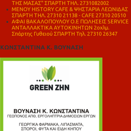
ΤΗΣ ΜΑΣΑΣ" ΣΠΑΡΤΗ ΤΗΛ. 2731082002
ΜΕΝΟΥ HISTORY CAFE & ΨΗΣΤΑΡΙΑ ΛΕΩΝΙΔΑΣ
ΣΠΑΡΤΗ ΤΗΛ. 27310 21138 - CAFE 27310 20510
ΑΦΑΙ ΒΑΚΑΛΟΠΟΥΛΟΥ Ο.Ε ΠΩΛΗΣΕΙΣ SERVICE
ΑΝΤΑΛΛΑΚΤΙΚΑ ΑΥΤΟΚΙΝΗΤΩΝ 2οχλμ.
Σπάρτης Γυθειού ΣΠΑΡΤΗ Τηλ. 27310 26347
ΚΩΝΣΤΑΝΤΙΝΑ Κ. ΒΟΥΝΑΣΗ