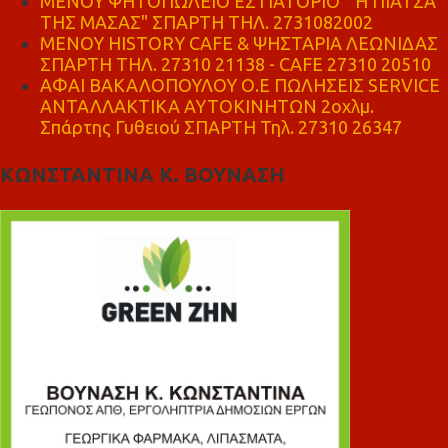
ΜΕΝΟΥ ΨΗΤΟΠΩΛΕΙΟ ΕΣΤΙΑΤΟΡΙΟ " Η ΠΙΑΤΣΑ
ΤΗΣ ΜΑΣΑΣ" ΣΠΑΡΤΗ ΤΗΛ. 2731082002
ΜΕΝΟΥ HISTORY CAFE & ΨΗΣΤΑΡΙΑ ΛΕΩΝΙΔΑΣ
ΣΠΑΡΤΗ ΤΗΛ. 27310 21138 - CAFE 27310 20510
ΑΦΑΙ ΒΑΚΑΛΟΠΟΥΛΟΥ Ο.Ε ΠΩΛΗΣΕΙΣ SERVICE
ΑΝΤΑΛΛΑΚΤΙΚΑ ΑΥΤΟΚΙΝΗΤΩΝ 2οχλμ.
Σπάρτης Γυθειού ΣΠΑΡΤΗ Τηλ. 27310 26347
ΚΩΝΣΤΑΝΤΙΝΑ Κ. ΒΟΥΝΑΣΗ