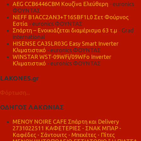
AEG CCB6446CBM Κουζίνα Ελεύθερη
- euronics
ΦΟΥΝΤΑΣ
NEFF B1ACC2AN3+T16SBF1L0 Σετ Φούρνος
Εστία
- euronics ΦΟΥΝΤΑΣ
Σπάρτη – Ενοικιάζεται διαμέρισμα 63 τ.μ
- Grad
international
HISENSE CA35LR03G Easy Smart Inverter
Κλιματιστικό
- euronics ΦΟΥΝΤΑΣ
WINSTAR WST-09WFi/09WFo Inverter
Κλιματιστικό
- euronics ΦΟΥΝΤΑΣ
LAKONES.gr
Φόρτωση...
ΟΔΗΓΟΣ ΛΑΚΩΝΙΑΣ
MENOY NOIRE CAFE Σπάρτη και Delivery
2731022511 ΚΑΦΕΤΕΡΙΕΣ - ΣΝΑΚ ΜΠΑΡ -
Καφέδες - Σάντουιτς - Μπεκέτες - Πίτες