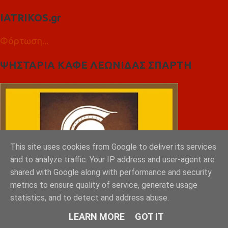
IATRIKOS.gr
Φόρτωση...
ΨΗΣΤΑΡΙΑ ΚΑΦΕ ΛΕΩΝΙΔΑΣ ΣΠΑΡΤΗ
This site uses cookies from Google to deliver its services
and to analyze traffic. Your IP address and user-agent are
shared with Google along with performance and security
metrics to ensure quality of service, generate usage
statistics, and to detect and address abuse.
LEARN MORE
GOT IT