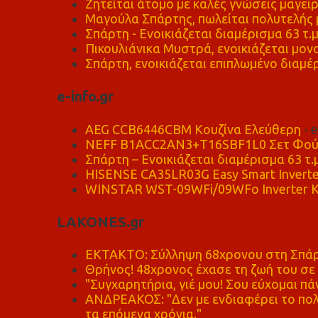
Ζητείται άτομο με καλές γνώσεις μαγειρ
Μαγούλα Σπάρτης, πωλείται πολυτελής μ
Σπάρτη - Ενοικιάζεται διαμέρισμα 63 τ.
Πικουλιάνικα Μυστρά, ενοικιάζεται μονο
Σπάρτη, ενοικιάζεται επιπλωμένο διαμέρ
e-info.gr
AEG CCB6446CBM Κουζίνα Ελεύθερη
- 
NEFF B1ACC2AN3+T16SBF1L0 Σετ Φού
Σπάρτη – Ενοικιάζεται διαμέρισμα 63 τ.
HISENSE CA35LR03G Easy Smart Inverte
WINSTAR WST-09WFi/09WFo Inverter Κ
LAKONES.gr
ΕΚΤΑΚΤΟ: Σύλληψη 68χρονου στη Σπάρτ
Θρήνος! 48χρονος έχασε τη ζωή του σ
"Συγχαρητήρια, γιέ μου! Σου εύχομαι πάν
ΑΝΔΡΕΑΚΟΣ: "Δεν με ενδιαφέρει το πολι
τα επόμενα χρόνια."