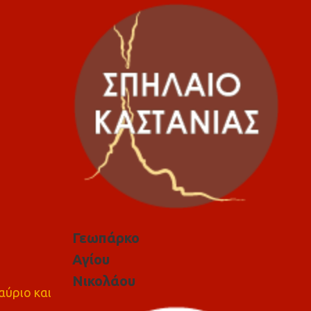
Γεωπάρκο
Αγίου
Νικολάου
αύριο και