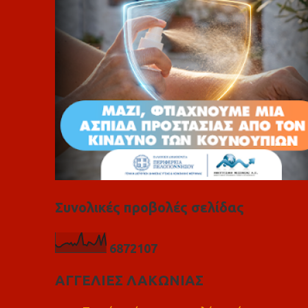
α
Συνολικές προβολές σελίδας
6
8
7
2
1
0
7
ΑΓΓΕΛΙΕΣ ΛΑΚΩΝΙΑΣ