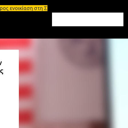
στη Σπάρτη Ενοικιάσεις διαμερισμάτων Σπάρτη και Λ
ν
ς