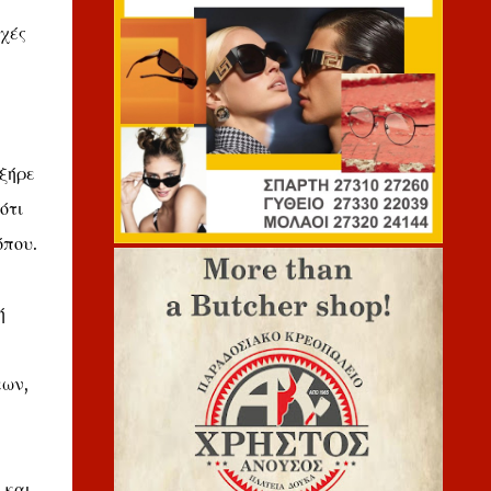
χές
εξήρε
ότι
όπου.
ή
εων,
 και