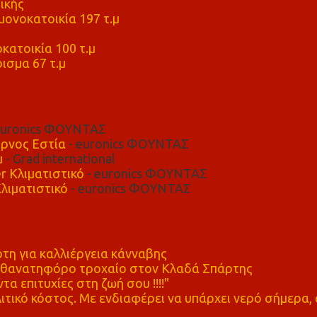
ικής
ονοκατοικία 197 τ.μ
μ
κατοικία 100 τ.μ
ισμα 67 τ.μ
euronics ΦΟΥΝΤΑΣ
ρνος Εστία
- euronics ΦΟΥΝΤΑΣ
μ
- Grad international
r Κλιματιστικό
- euronics ΦΟΥΝΤΑΣ
λιματιστικό
- euronics ΦΟΥΝΤΑΣ
η για καλλιέργεια κάνναβης
ε θανατηφόρο τροχαίο στον Κλαδά Σπάρτης
τα επιτυχίες στη ζωή σου !!!!"
τικό κόστος. Με ενδιαφέρει να υπάρχει νερό σήμερα, 