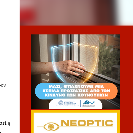
6ου
ort η
-