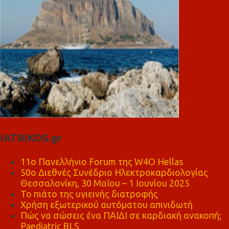
IATRIKOS.gr
11ο Πανελλήνιο Forum της W4O Hellas
50ο Διεθνές Συνέδριο Ηλεκτροκαρδιολογίας
Θεσσαλονίκη, 30 Μαΐου – 1 Ιουνίου 2025
Το πιάτο της υγιεινής διατροφής
Χρήση εξωτερικού αυτόματου απινιδωτή
Πώς να σώσεις ένα ΠΑΙΔΙ σε καρδιακή ανακοπή;
Paediatric BLS