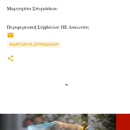
Μαργαρίτα Σπυριδάκου
Περιφερειακή Σύμβουλος ΠΕ Λακωνίας
ΜΑΡΓΑΡΙΤΑ ΣΠΥΡΙΔΑΚΟΥ
Σ
χ
ό
λ
ι