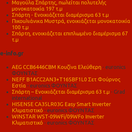
Μαγούλα Σπάρτης, πωλείται πολυτελής
μονοκατοικία 197 τ.μ
Σπάρτη - Ενοικιάζεται διαμέρισμα 63 τ.μ
Πικουλιάνικα Μυστρά, ενοικιάζεται μονοκατοικία
100 τ.μ
Σπάρτη, ενοικιάζεται επιπλωμένο διαμέρισμα 67
τ.μ
e-info.gr
AEG CCB6446CBM Κουζίνα Ελεύθερη
- euronics
ΦΟΥΝΤΑΣ
NEFF B1ACC2AN3+T16SBF1L0 Σετ Φούρνος
Εστία
- euronics ΦΟΥΝΤΑΣ
Σπάρτη – Ενοικιάζεται διαμέρισμα 63 τ.μ
- Grad
international
HISENSE CA35LR03G Easy Smart Inverter
Κλιματιστικό
- euronics ΦΟΥΝΤΑΣ
WINSTAR WST-09WFi/09WFo Inverter
Κλιματιστικό
- euronics ΦΟΥΝΤΑΣ