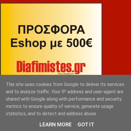
This site uses cookies from Google to deliver its services
and to analyze traffic. Your IP address and user-agent are
shared with Google along with performance and security
metrics to ensure quality of service, generate usage
statistics, and to detect and address abuse.
ΒΕΚΡΑΚΟΣ
LEARN MORE
GOT IT