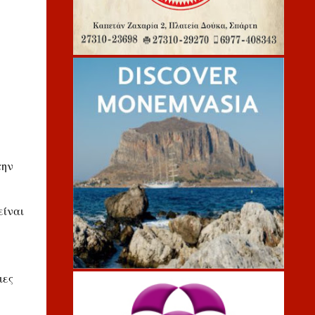
την
είναι
ιες