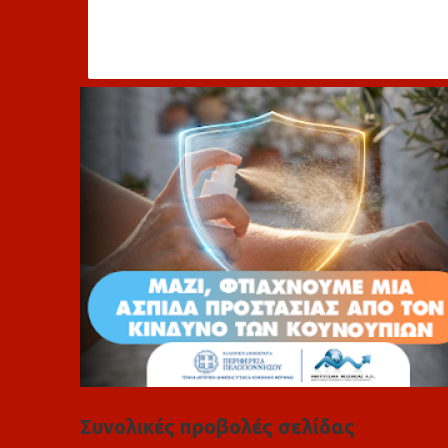
χ
ό
λ
ι
α
Συνολικές προβολές σελίδας