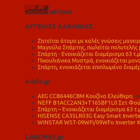
6
8
7
3
6
4
4
ΑΓΓΕΛΙΕΣ ΛΑΚΩΝΙΑΣ
Ζητείται άτομο με καλές γνώσεις μαγειρ
Μαγούλα Σπάρτης, πωλείται πολυτελής μ
Σπάρτη - Ενοικιάζεται διαμέρισμα 63 τ.
Πικουλιάνικα Μυστρά, ενοικιάζεται μονο
Σπάρτη, ενοικιάζεται επιπλωμένο διαμέρ
e-info.gr
AEG CCB6446CBM Κουζίνα Ελεύθερη
- 
NEFF B1ACC2AN3+T16SBF1L0 Σετ Φού
Σπάρτη – Ενοικιάζεται διαμέρισμα 63 τ.
HISENSE CA35LR03G Easy Smart Inverte
WINSTAR WST-09WFi/09WFo Inverter Κ
LAKONES.gr