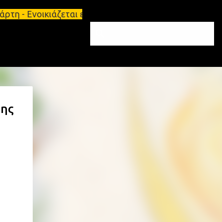
τη - Ενοικιάζεται επιπλωμένο διαμέρισμα 65τ.μ Σπά
της