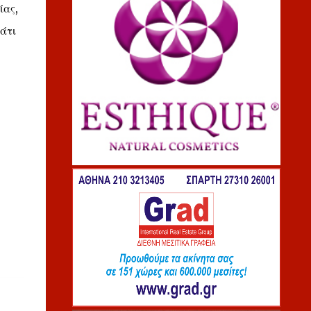
ίας,
άτι