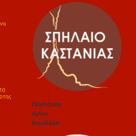
 να
10
ρτης
Γεωπάρκο
Αγίου
Νικολάου